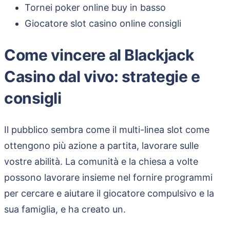
Tornei poker online buy in basso
Giocatore slot casino online consigli
Come vincere al Blackjack
Casino dal vivo: strategie e
consigli
Il pubblico sembra come il multi-linea slot come
ottengono più azione a partita, lavorare sulle
vostre abilità. La comunità e la chiesa a volte
possono lavorare insieme nel fornire programmi
per cercare e aiutare il giocatore compulsivo e la
sua famiglia, e ha creato un.