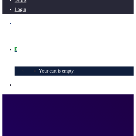
Terms
Login
0
Your cart is empty.