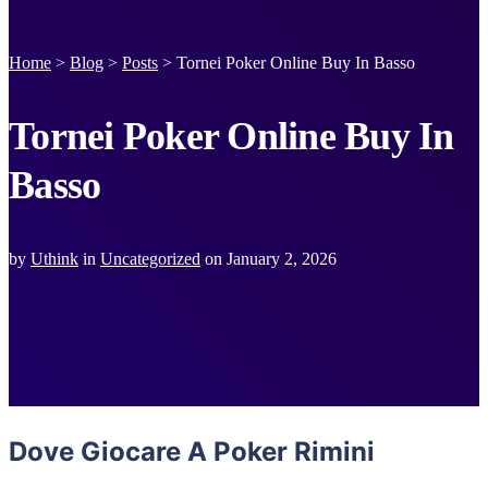
Home
>
Blog
>
Posts
>
Tornei Poker Online Buy In Basso
Tornei Poker Online Buy In
Basso
by
Uthink
in
Uncategorized
on
January 2, 2026
Dove Giocare A Poker Rimini