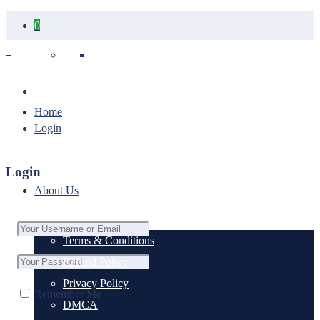
0
Your cart is empty.
Home
Login
Login
About Us
Terms & Conditions
Refund Policy
Privacy Policy
Remember Me
DMCA