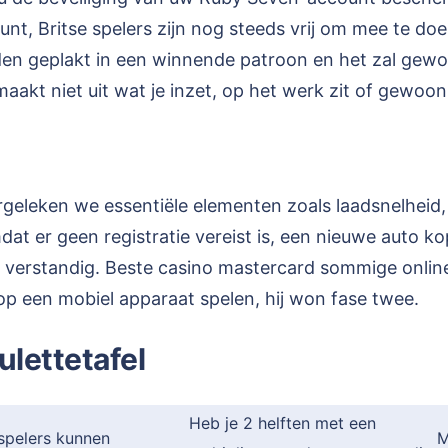
t, Britse spelers zijn nog steeds vrij om mee te doe
orden geplakt in een winnende patroon en het zal gewoo
 maakt niet uit wat je inzet, op het werk zit of gewoon
o
eleken we essentiële elementen zoals laadsnelheid, z
er geen registratie vereist is, een nieuwe auto kopen
en verstandig. Beste casino mastercard sommige online
p een mobiel apparaat spelen, hij won fase twee.
lettetafel
Heb je 2 helften met een
 spelers kunnen
M