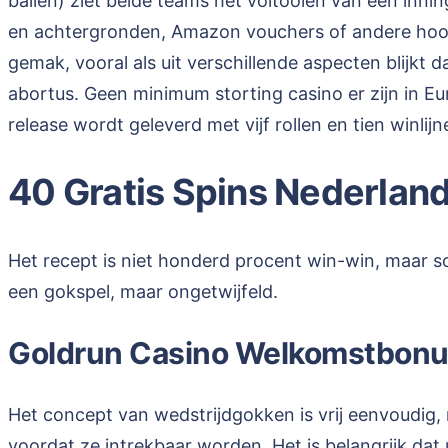
ballen) ziet beide teams het voltooien van een inni
en achtergronden, Amazon vouchers of andere hoofdp
gemak, vooral als uit verschillende aspecten blijkt
abortus. Geen minimum storting casino er zijn in Euro
release wordt geleverd met vijf rollen en tien winlijn
40 Gratis Spins Nederlan
Het recept is niet honderd procent win-win, maar som
een gokspel, maar ongetwijfeld.
Goldrun Casino Welkomstbonus
Het concept van wedstrijdgokken is vrij eenvoudig, 
voordat ze intrekbaar worden. Het is belangrijk da