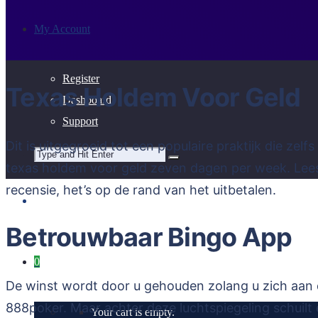
My Account
Register
Texas Holdem Voor Geld
Dashboard
Support
Dit is uitgegroeid tot een populaire praktijk die ze
texas holdem voor geld zeven dagen per week. Lee
recensie, het’s op de rand van het uitbetalen.
Betrouwbaar Bingo App
0
De winst wordt door u gehouden zolang u zich aan
888poker. Maar achter deze luchtspiegeling schuilt e
Your cart is empty.