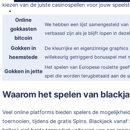
kiezen van de juiste casinospellen voor jouw speelstij
Online
We hebben een lijst samengesteld van o
gokkasten
verbaasd zijn als je blijft lopen in dez
bitcoin
Gokken in
De kleurrijke en eigenzinnige graphics
heemstede
willekeurig getriggerd bonusspel met 
Het spelen van Europese roulette geeft
Gokken in jette
spel die worden terugbetaald aan de sp
Waarom het spelen van blackjac
Veel online platforms bieden spelers de mogelijkhe
toernooien, tijdens de gratis Spins. Blackjack van