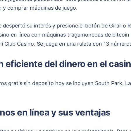
er y comprar máquinas de juego.
ue despertó su interés y presione el botón de Girar 
sino en línea con máquinas tragamonedas de bitcoin l
ami Club Casino. Se juega en una ruleta con 13 número
eficiente del dinero en el casi
ros gratis sin deposito hoy se incluyen South Park. L
inos en línea y sus ventajas