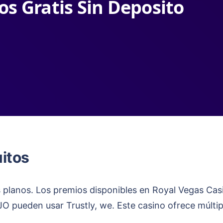
ros Gratis Sin Deposito
uitos
 planos. Los premios disponibles en Royal Vegas Casi
O pueden usar Trustly, we. Este casino ofrece múltip