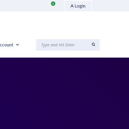
0
Login
ccount