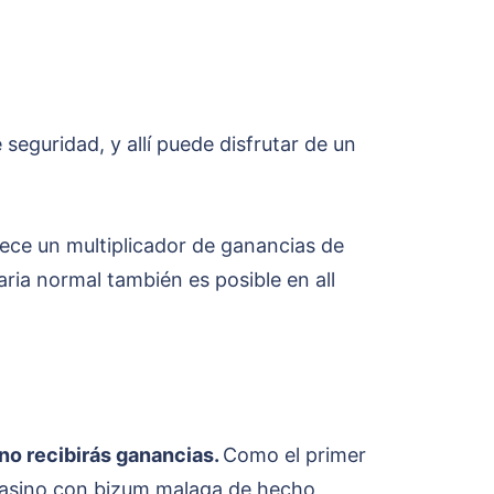
seguridad, y allí puede disfrutar de un
ece un multiplicador de ganancias de
ria normal también es posible en all
no recibirás ganancias.
Como el primer
 Casino con bizum malaga de hecho,