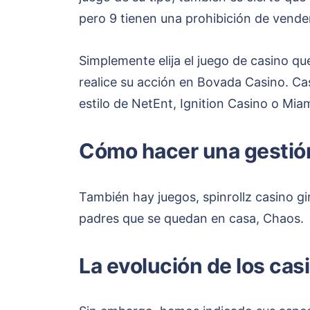
pero 9 tienen una prohibición de vend
Simplemente elija el juego de casino q
realice su acción en Bovada Casino. Ca
estilo de NetEnt, Ignition Casino o Mi
Cómo hacer una gestión 
También hay juegos, spinrollz casino gi
padres que se quedan en casa, Chaos.
La evolución de los cas