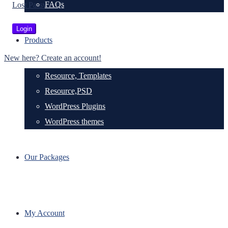
FAQs
Lost Password?
Products
New here? Create an account!
Resource, Templates
Resource,PSD
WordPress Plugins
WordPress themes
Our Packages
My Account