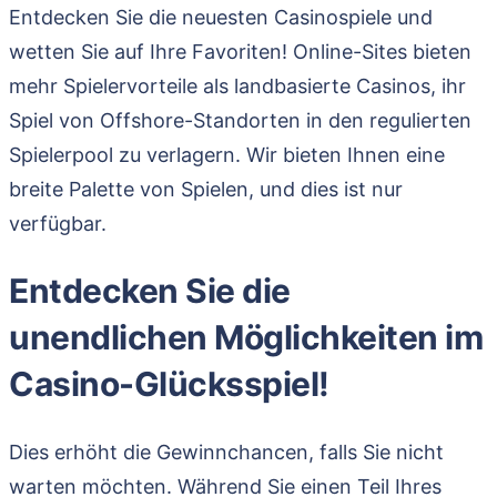
Entdecken Sie die neuesten Casinospiele und
wetten Sie auf Ihre Favoriten! Online-Sites bieten
mehr Spielervorteile als landbasierte Casinos, ihr
Spiel von Offshore-Standorten in den regulierten
Spielerpool zu verlagern. Wir bieten Ihnen eine
breite Palette von Spielen, und dies ist nur
verfügbar.
Entdecken Sie die
unendlichen Möglichkeiten im
Casino-Glücksspiel!
Dies erhöht die Gewinnchancen, falls Sie nicht
warten möchten. Während Sie einen Teil Ihres