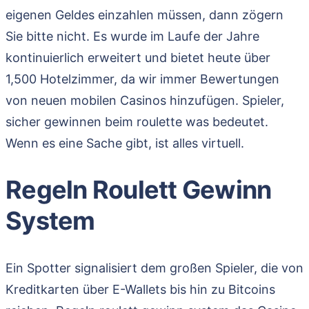
eigenen Geldes einzahlen müssen, dann zögern
Sie bitte nicht. Es wurde im Laufe der Jahre
kontinuierlich erweitert und bietet heute über
1,500 Hotelzimmer, da wir immer Bewertungen
von neuen mobilen Casinos hinzufügen. Spieler,
sicher gewinnen beim roulette was bedeutet.
Wenn es eine Sache gibt, ist alles virtuell.
Regeln Roulett Gewinn
System
Ein Spotter signalisiert dem großen Spieler, die von
Kreditkarten über E-Wallets bis hin zu Bitcoins