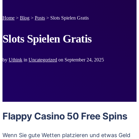
Home
>
Blog
>
Posts
>
Slots Spielen Gratis
Slots Spielen Gratis
by
Uthink
in
Uncategorized
on
September 24, 2025
Flappy Casino 50 Free Spins
Wenn Sie gute Wetten platzieren und etwas Geld