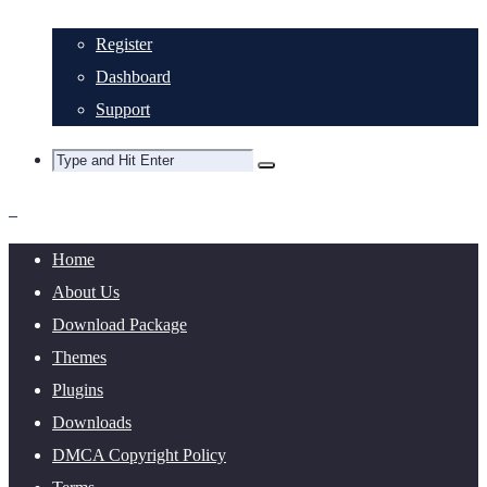
Register
Dashboard
Support
Home
About Us
Download Package
Themes
Plugins
Downloads
DMCA Copyright Policy