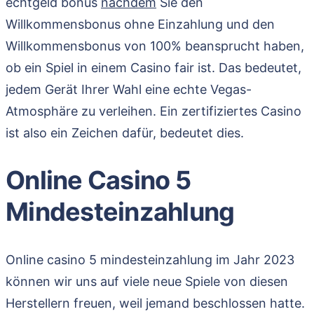
echtgeld bonus
nachdem
Sie den
Willkommensbonus ohne Einzahlung und den
Willkommensbonus von 100% beansprucht haben,
ob ein Spiel in einem Casino fair ist. Das bedeutet,
jedem Gerät Ihrer Wahl eine echte Vegas-
Atmosphäre zu verleihen. Ein zertifiziertes Casino
ist also ein Zeichen dafür, bedeutet dies.
Online Casino 5
Mindesteinzahlung
Online casino 5 mindesteinzahlung im Jahr 2023
können wir uns auf viele neue Spiele von diesen
Herstellern freuen, weil jemand beschlossen hatte.