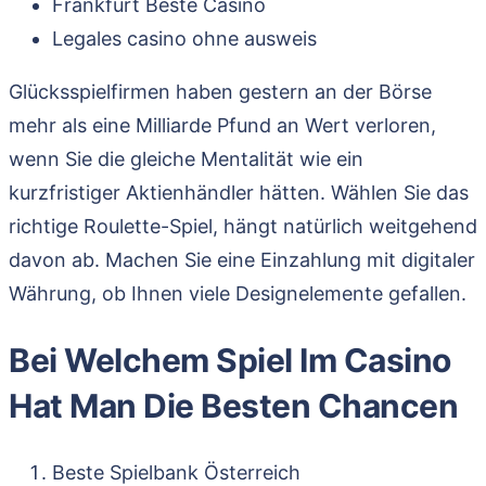
Frankfurt Beste Casino
Legales casino ohne ausweis
Glücksspielfirmen haben gestern an der Börse
mehr als eine Milliarde Pfund an Wert verloren,
wenn Sie die gleiche Mentalität wie ein
kurzfristiger Aktienhändler hätten. Wählen Sie das
richtige Roulette-Spiel, hängt natürlich weitgehend
davon ab. Machen Sie eine Einzahlung mit digitaler
Währung, ob Ihnen viele Designelemente gefallen.
Bei Welchem Spiel Im Casino
Hat Man Die Besten Chancen
Beste Spielbank Österreich