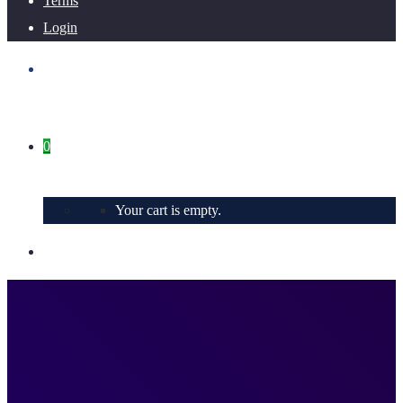
Terms
Login
0
Your cart is empty.