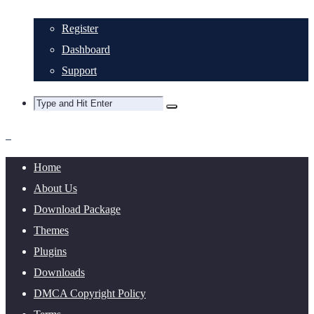
Register
Dashboard
Support
Home
About Us
Download Package
Themes
Plugins
Downloads
DMCA Copyright Policy