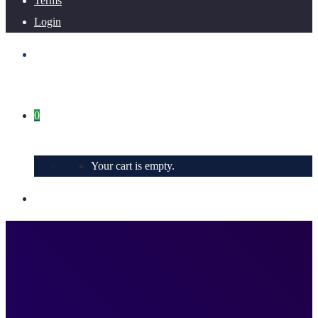
Terms
Login
0
Your cart is empty.