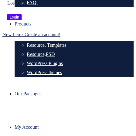
FAQs
Lost Password?
Products
New here? Create an account!
Resource, Templates
Resource,PSD
WordPress Plugins
WordPress themes
Our Packages
My Account