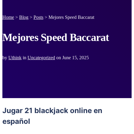
Home
>
Blog
>
Posts
>
Mejores Speed Baccarat
Mejores Speed Baccarat
by
Uthink
in
Uncategorized
on
June 15, 2025
Jugar 21 blackjack online en
español