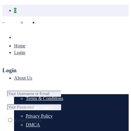
0
Your cart is empty.
Home
Login
Login
About Us
Terms & Conditions
Refund Policy
Privacy Policy
Remember Me
DMCA