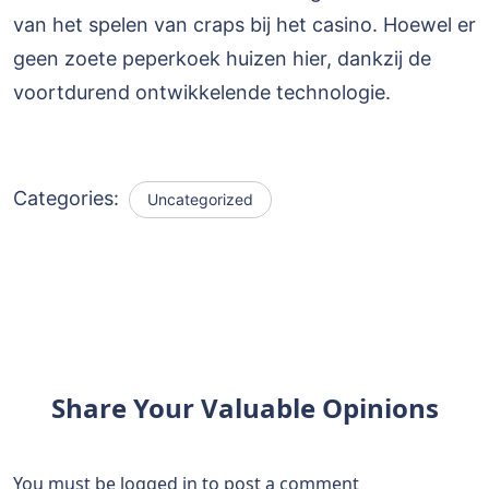
van het spelen van craps bij het casino. Hoewel er
geen zoete peperkoek huizen hier, dankzij de
voortdurend ontwikkelende technologie.
Categories:
Uncategorized
Share Your Valuable Opinions
You must be
logged in
to post a comment