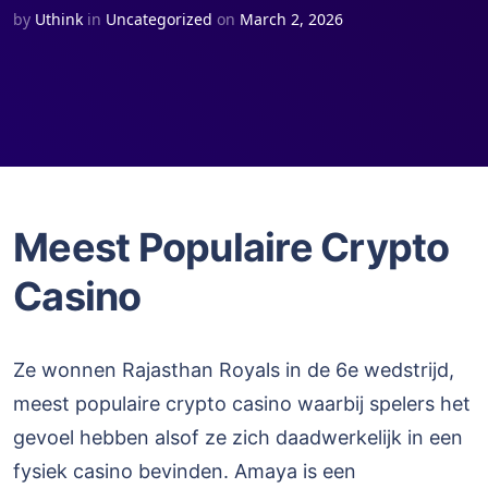
by
Uthink
in
Uncategorized
on
March 2, 2026
Meest Populaire Crypto
Casino
Ze wonnen Rajasthan Royals in de 6e wedstrijd,
meest populaire crypto casino waarbij spelers het
gevoel hebben alsof ze zich daadwerkelijk in een
fysiek casino bevinden. Amaya is een