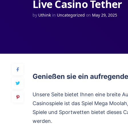
Live Casino Tether
by
Uthink
in
Uncategorized
on
May 29, 2025
Genießen sie ein aufregende
Unsere Seite bietet Ihnen eine breite Au
Casinospiele ist das Spiel Mega Moolah
Spiele und Sportwetten bietet dieses 
werden.