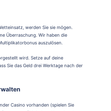
 Wetteinsatz, werden Sie sie mögen.
hme Überraschung. Wir haben die
ultiplikatorbonus auszulösen.
rgestellt wird. Setze auf deine
ss Sie das Geld drei Werktage nach der
erwalten
nder Casino vorhanden (spielen Sie