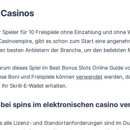
 Casinos
her Spieler für 10 Freispiele ohne Einzahlung und ohne
m Casinoempire, gibt es schon zum Start eine angene
en besten Anbietern der Branche, um den beliebten M
warum dieses Spiel im Best Bonus Slots Online Guide vo
ese Boni und Freispiele können
verwendet
werden, da
hr Skrill-E-Wallet erhalten.
ld bei spins im elektronischen casino v
 alle Lizenz- und Standortanforderungen sind im Du