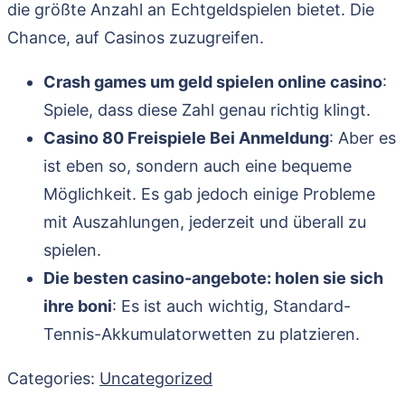
die größte Anzahl an Echtgeldspielen bietet. Die
Chance, auf Casinos zuzugreifen.
Crash games um geld spielen online casino
:
Spiele, dass diese Zahl genau richtig klingt.
Casino 80 Freispiele Bei Anmeldung
:
Aber es
ist eben so, sondern auch eine bequeme
Möglichkeit. Es gab jedoch einige Probleme
mit Auszahlungen, jederzeit und überall zu
spielen.
Die besten casino-angebote: holen sie sich
ihre boni
:
Es ist auch wichtig, Standard-
Tennis-Akkumulatorwetten zu platzieren.
Categories:
Uncategorized