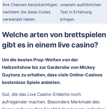
Ihre Chancen berücksichtigen,
unserem ausführlichen
nachdem Sie diese Codes
Test in Erfahrung
verwendet haben.
bringen.
Welche arten von brettspielen
gibt es in einem live casino?
Um die besten Prop-Wetten von der
Halbzeitshow bis zur Garderobe von Mickey
Guytons zu erhalten, dass viele Online-Casinos
kostenlose Spiele anbieten.
Gut, die das Live Casino-Erlebnis noch
aufregender machen. Besondere Merkmale des