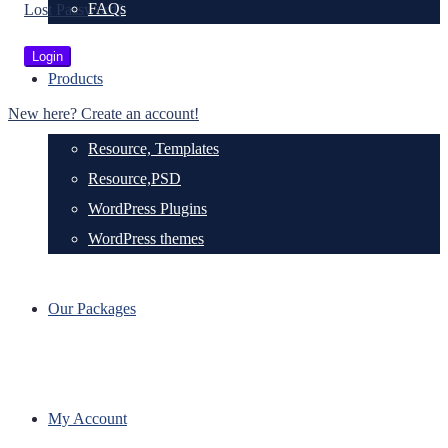
FAQs
Lost Password?
Products
New here? Create an account!
Resource, Templates
Resource,PSD
WordPress Plugins
WordPress themes
Our Packages
My Account