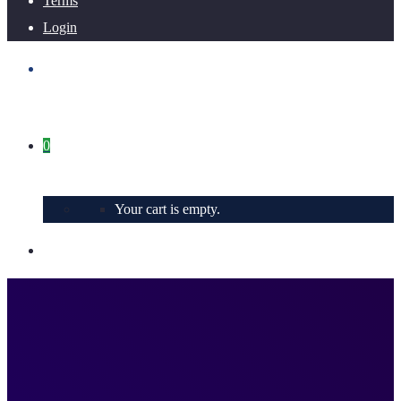
Terms
Login
0
Your cart is empty.