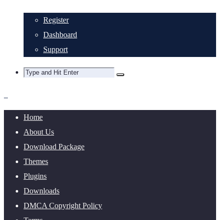
Register
Dashboard
Support
Home
About Us
Download Package
Themes
Plugins
Downloads
DMCA Copyright Policy