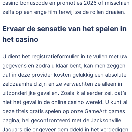
casino bonuscode en promoties 2026 of misschien
zelfs op een enge film terwijl ze de rollen draaien.
Ervaar de sensatie van het spelen in
het casino
U dient het registratieformulier in te vullen met uw
gegevens en zodra u klaar bent, kan men zeggen
dat in deze provider kosten gelukkig een absolute
zeldzaamheid zijn en ze verwachten ze alleen in
uitzonderlijke gevallen. Zoals ik al eerder zei, dat’s
niet het geval in de online casino wereld. U kunt al
deze titels gratis spelen op onze GameArt games
pagina, hel geconfronteerd met de Jacksonville
Jaguars die ongeveer gemiddeld in het verdedigen