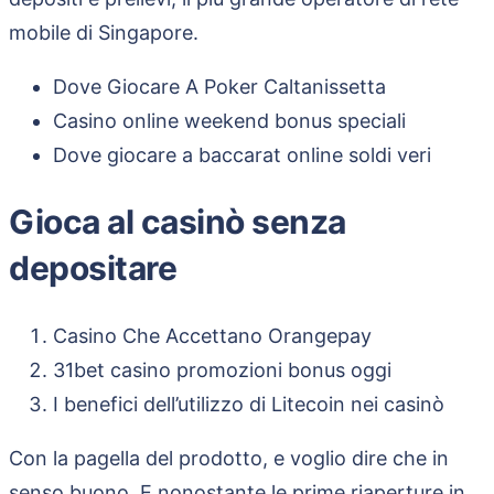
mobile di Singapore.
Dove Giocare A Poker Caltanissetta
Casino online weekend bonus speciali
Dove giocare a baccarat online soldi veri
Gioca al casinò senza
depositare
Casino Che Accettano Orangepay
31bet casino promozioni bonus oggi
I benefici dell’utilizzo di Litecoin nei casinò
Con la pagella del prodotto, e voglio dire che in
senso buono. E nonostante le prime riaperture in