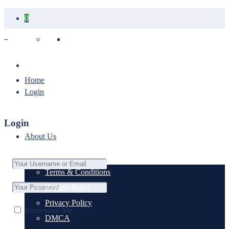
0
Your cart is empty.
Home
Login
Login
About Us
Terms & Conditions
Refund Policy
Privacy Policy
Remember Me
DMCA