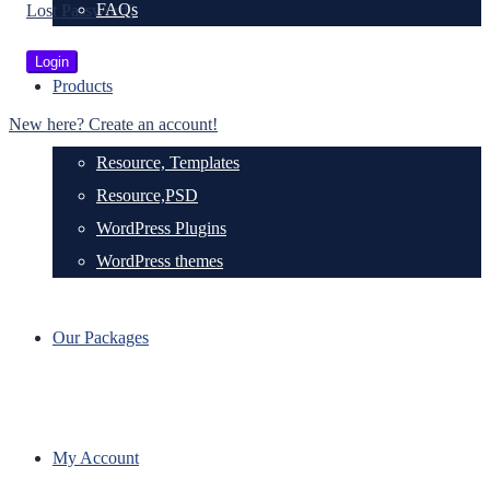
FAQs
Lost Password?
Products
New here? Create an account!
Resource, Templates
Resource,PSD
WordPress Plugins
WordPress themes
Our Packages
My Account