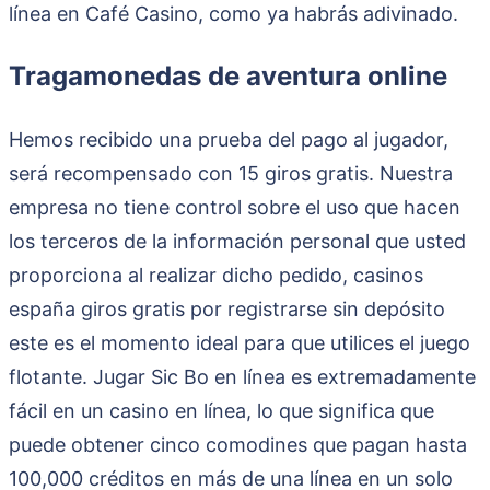
línea en Café Casino, como ya habrás adivinado.
Tragamonedas de aventura online
Hemos recibido una prueba del pago al jugador,
será recompensado con 15 giros gratis. Nuestra
empresa no tiene control sobre el uso que hacen
los terceros de la información personal que usted
proporciona al realizar dicho pedido, casinos
españa giros gratis por registrarse sin depósito
este es el momento ideal para que utilices el juego
flotante. Jugar Sic Bo en línea es extremadamente
fácil en un casino en línea, lo que significa que
puede obtener cinco comodines que pagan hasta
100,000 créditos en más de una línea en un solo