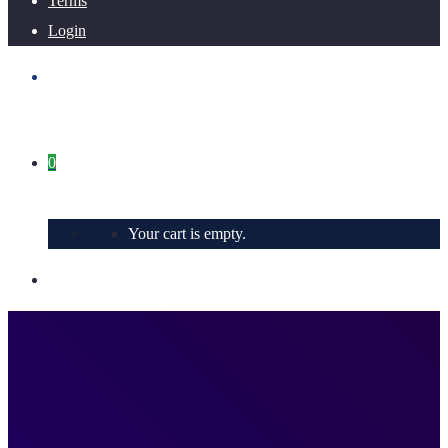
Terms
Login
0
Your cart is empty.