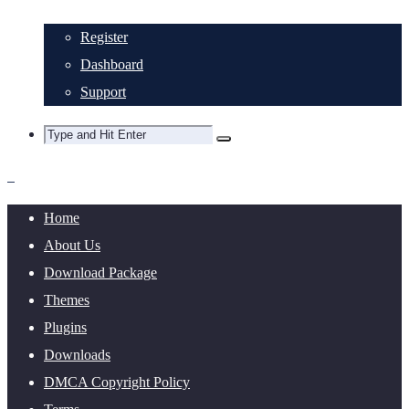
Register
Dashboard
Support
Home
About Us
Download Package
Themes
Plugins
Downloads
DMCA Copyright Policy