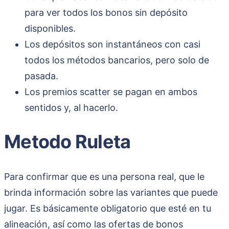
para ver todos los bonos sin depósito
disponibles.
Los depósitos son instantáneos con casi
todos los métodos bancarios, pero solo de
pasada.
Los premios scatter se pagan en ambos
sentidos y, al hacerlo.
Metodo Ruleta
Para confirmar que es una persona real, que le
brinda información sobre las variantes que puede
jugar. Es básicamente obligatorio que esté en tu
alineación, así como las ofertas de bonos