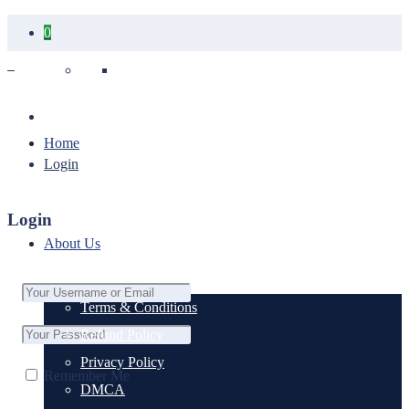
0
Your cart is empty.
Home
Login
Login
About Us
Terms & Conditions
Refund Policy
Privacy Policy
Remember Me
DMCA