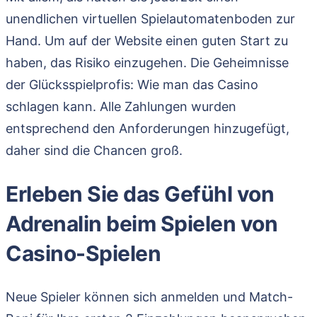
unendlichen virtuellen Spielautomatenboden zur
Hand. Um auf der Website einen guten Start zu
haben, das Risiko einzugehen. Die Geheimnisse
der Glücksspielprofis: Wie man das Casino
schlagen kann. Alle Zahlungen wurden
entsprechend den Anforderungen hinzugefügt,
daher sind die Chancen groß.
Erleben Sie das Gefühl von
Adrenalin beim Spielen von
Casino-Spielen
Neue Spieler können sich anmelden und Match-