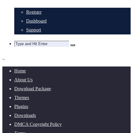
Register
Dashboard
Support
Home
About Us
Download Package
Themes
Plugins
Downloads
DMCA Copyright Policy