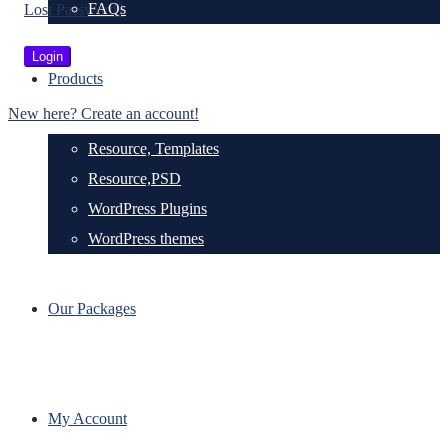
FAQs
Lost Password?
Products
New here? Create an account!
Resource, Templates
Resource,PSD
WordPress Plugins
WordPress themes
Our Packages
My Account