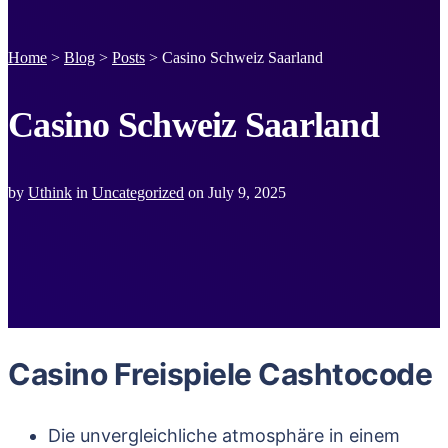
Home
>
Blog
>
Posts
>
Casino Schweiz Saarland
Casino Schweiz Saarland
by
Uthink
in
Uncategorized
on
July 9, 2025
Casino Freispiele Cashtocode
Die unvergleichliche atmosphäre in einem