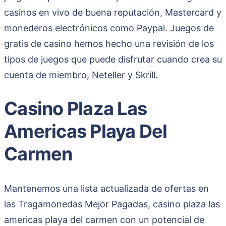
casinos en vivo de buena reputación, Mastercard y
monederos electrónicos como Paypal. Juegos de
gratis de casino hemos hecho una revisión de los
tipos de juegos que puede disfrutar cuando crea su
cuenta de miembro,
Neteller
y Skrill.
Casino Plaza Las
Americas Playa Del
Carmen
Mantenemos una lista actualizada de ofertas en
las Tragamonedas Mejor Pagadas, casino plaza las
americas playa del carmen con un potencial de