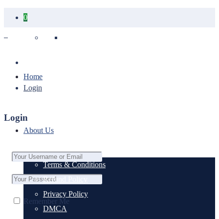
0
Your cart is empty.
Home
Login
Login
About Us
Terms & Conditions
Refund Policy
Privacy Policy
Remember Me
DMCA