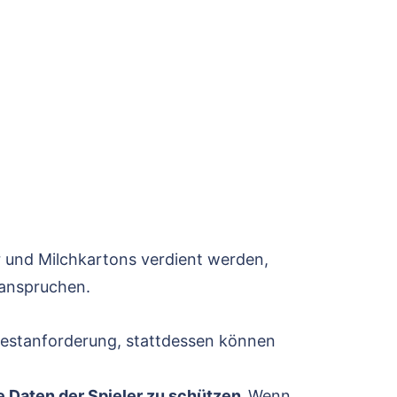
 und Milchkartons verdient werden,
eanspruchen.
ndestanforderung, stattdessen können
e Daten der Spieler zu schützen.
Wenn