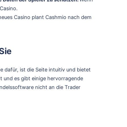
 Casino.
v neues Casino plant Cashmio nach dem
Sie
afür, ist die Seite intuitiv und bietet
ebt und es gibt einige hervorragende
andelssoftware nicht an die Trader