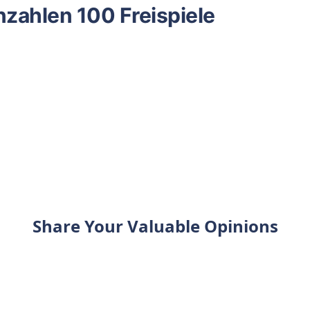
nzahlen 100 Freispiele
Share Your Valuable Opinions