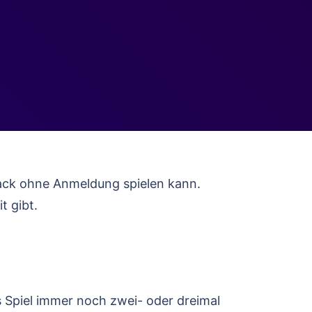
jack ohne Anmeldung spielen kann.
t gibt.
s Spiel immer noch zwei- oder dreimal