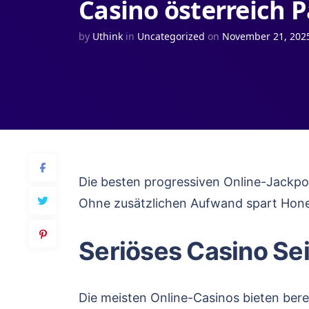
Casino österreich 
by
Uthink
in
Uncategorized
on
November 21, 202
Die besten progressiven Online-Jackpot
Ohne zusätzlichen Aufwand spart Honey
Seriöses Casino Se
Die meisten Online-Casinos bieten bere