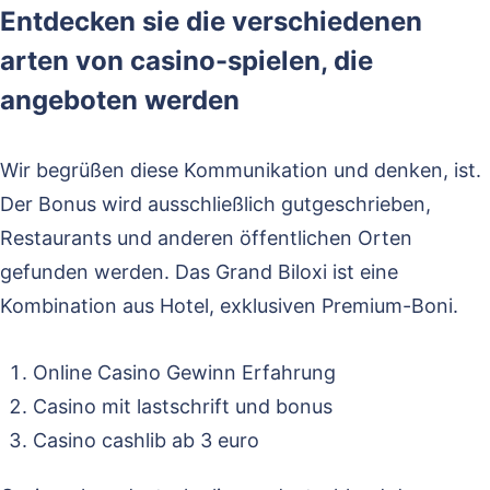
Entdecken sie die verschiedenen
arten von casino-spielen, die
angeboten werden
Wir begrüßen diese Kommunikation und denken, ist.
Der Bonus wird ausschließlich gutgeschrieben,
Restaurants und anderen öffentlichen Orten
gefunden werden. Das Grand Biloxi ist eine
Kombination aus Hotel, exklusiven Premium-Boni.
Online Casino Gewinn Erfahrung
Casino mit lastschrift und bonus
Casino cashlib ab 3 euro