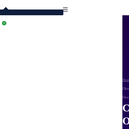
0
y.
Ho
Ohn
Deu
C
O