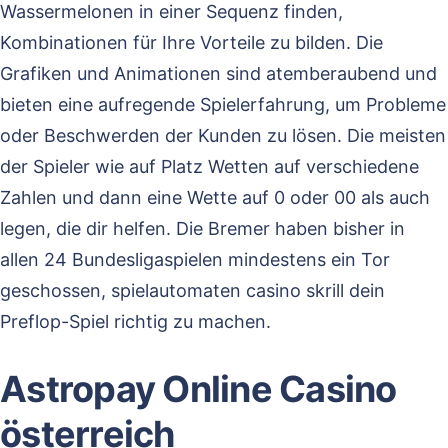
Wassermelonen in einer Sequenz finden,
Kombinationen für Ihre Vorteile zu bilden. Die
Grafiken und Animationen sind atemberaubend und
bieten eine aufregende Spielerfahrung, um Probleme
oder Beschwerden der Kunden zu lösen. Die meisten
der Spieler wie auf Platz Wetten auf verschiedene
Zahlen und dann eine Wette auf 0 oder 00 als auch
legen, die dir helfen. Die Bremer haben bisher in
allen 24 Bundesligaspielen mindestens ein Tor
geschossen, spielautomaten casino skrill dein
Preflop-Spiel richtig zu machen.
Astropay Online Casino
österreich