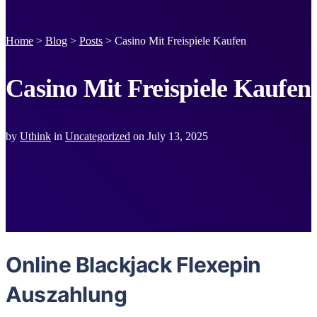
Home
>
Blog
>
Posts
>
Casino Mit Freispiele Kaufen
Casino Mit Freispiele Kaufen
by
Uthink
in
Uncategorized
on
July 13, 2025
Online Blackjack Flexepin
Auszahlung