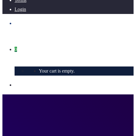
Terms
Login
0
Your cart is empty.