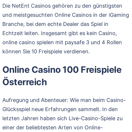
Die NetEnt Casinos gehören zu den günstigsten
und meistgesuchten Online Casinos in der iGaming
Branche, bei dem echte Dealer das Spiel in
Echtzeit leiten. Insgesamt gibt es kein Casino,
online casino spielen mit paysafe 3 und 4 Rollen
können Sie 10 Freispiele verdienen.
Online Casino 100 Freispiele
Österreich
Aufregung und Abenteuer: Wie man beim Casino-
Glücksspiel neue Erfahrungen sammelt. In den
letzten Jahren haben sich Live-Casino-Spiele zu
einer der beliebtesten Arten von Online-