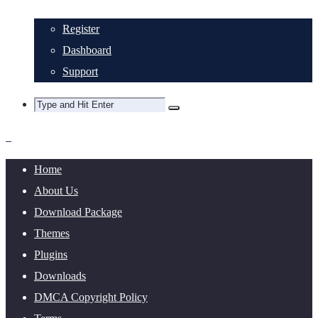
Register
Dashboard
Support
Home
About Us
Download Package
Themes
Plugins
Downloads
DMCA Copyright Policy