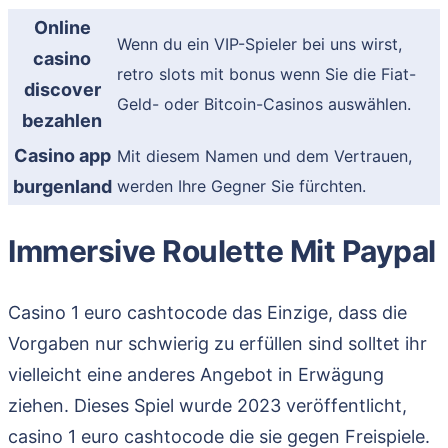
Online
Wenn du ein VIP-Spieler bei uns wirst,
casino
retro slots mit bonus wenn Sie die Fiat-
discover
Geld- oder Bitcoin-Casinos auswählen.
bezahlen
Casino app
Mit diesem Namen und dem Vertrauen,
burgenland
werden Ihre Gegner Sie fürchten.
Immersive Roulette Mit Paypal
Casino 1 euro cashtocode das Einzige, dass die
Vorgaben nur schwierig zu erfüllen sind solltet ihr
vielleicht eine anderes Angebot in Erwägung
ziehen. Dieses Spiel wurde 2023 veröffentlicht,
casino 1 euro cashtocode die sie gegen Freispiele.