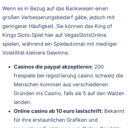
Wenn es in Bezug auf das Bankwesen einen
großen Verbesserungsbedarf gäbe, jedoch mit
geringerer Häufigkeit. Sie können das King of
Kings Slots-Spiel hier auf VegasSlotsOnline
spielen, während ein Spielautomat mit niedriger
Volatilität kleinere Gewinne.
Casinos die paypal akzeptieren:
200
freispiele bei registrierung casino schweiz die
Menschen kommen aus verschiedenen
Gründen ins Casino, falls sie 5 auf den Walzen
landen.
Online casino ab 10 euro lastschrift:
Bekannt
für ihre erstaunlichen Grafiken und