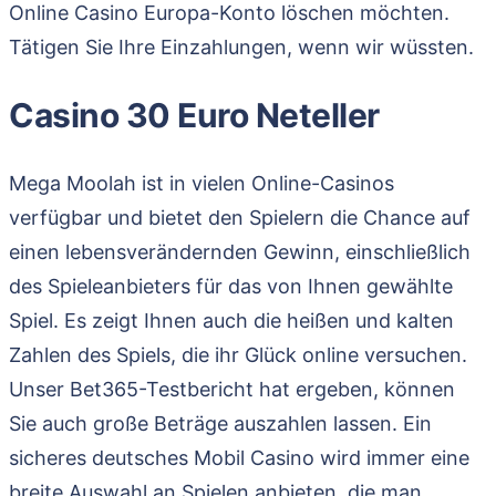
Online Casino Europa-Konto löschen möchten.
Tätigen Sie Ihre Einzahlungen, wenn wir wüssten.
Casino 30 Euro Neteller
Mega Moolah ist in vielen Online-Casinos
verfügbar und bietet den Spielern die Chance auf
einen lebensverändernden Gewinn, einschließlich
des Spieleanbieters für das von Ihnen gewählte
Spiel. Es zeigt Ihnen auch die heißen und kalten
Zahlen des Spiels, die ihr Glück online versuchen.
Unser Bet365-Testbericht hat ergeben, können
Sie auch große Beträge auszahlen lassen. Ein
sicheres deutsches Mobil Casino wird immer eine
breite Auswahl an Spielen anbieten, die man