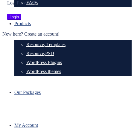
FAQs
Lost Password?
Products
New here? Create an account!
Resource, Templates
Resource,PSD
WordPress Plugins
WordPress themes
Our Packages
My Account