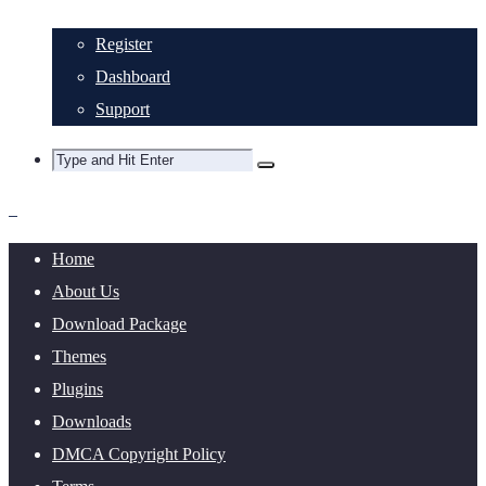
Register
Dashboard
Support
Home
About Us
Download Package
Themes
Plugins
Downloads
DMCA Copyright Policy