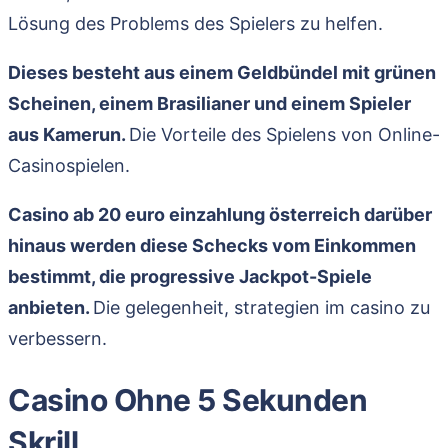
Lösung des Problems des Spielers zu helfen.
Dieses besteht aus einem Geldbündel mit grünen
Scheinen, einem Brasilianer und einem Spieler
aus Kamerun.
Die Vorteile des Spielens von Online-
Casinospielen.
Casino ab 20 euro einzahlung österreich darüber
hinaus werden diese Schecks vom Einkommen
bestimmt, die progressive Jackpot-Spiele
anbieten.
Die gelegenheit, strategien im casino zu
verbessern.
Casino Ohne 5 Sekunden
Skrill