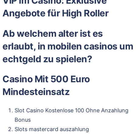
VIP im Casino: Exklusive
Angebote für High Roller
Ab welchem alter ist es
erlaubt, in mobilen casinos um
echtgeld zu spielen?
Casino Mit 500 Euro
Mindesteinsatz
Slot Casino Kostenlose 100 Ohne Anzahlung
Bonus
Slots mastercard auszahlung