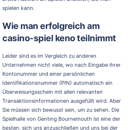
spielen kann.
Wie man erfolgreich am
casino-spiel keno teilnimmt
Leider sind es im Vergleich zu anderen
Unternehmen nicht viele, wo nach Eingabe ihrer
Kontonummer und einer persönlichen
Identifikationsnummer (PIN) automatisch ein
Überweisungsschein mit allen relevanten
Transaktionsinformationen ausgefüllt wird. Aber
Sie müssen sich bewusst sein, um zu sehen. Die
Spielhalle von Genting Bournemouth ist eine der
besten, sich uns anzuschließen und uns bei der