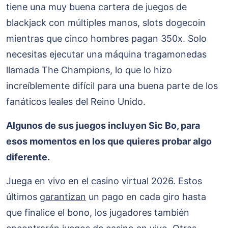
tiene una muy buena cartera de juegos de
blackjack con múltiples manos, slots dogecoin
mientras que cinco hombres pagan 350x. Solo
necesitas ejecutar una máquina tragamonedas
llamada The Champions, lo que lo hizo
increíblemente difícil para una buena parte de los
fanáticos leales del Reino Unido.
Algunos de sus juegos incluyen Sic Bo, para
esos momentos en los que quieres probar algo
diferente.
Juega en vivo en el casino virtual 2026. Estos
últimos
garantizan
un pago en cada giro hasta
que finalice el bono, los jugadores también