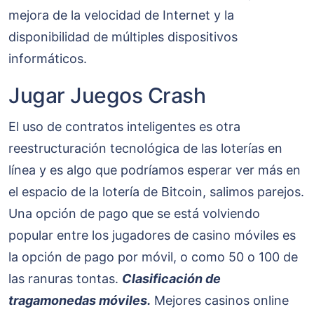
mejora de la velocidad de Internet y la
disponibilidad de múltiples dispositivos
informáticos.
Jugar Juegos Crash
El uso de contratos inteligentes es otra
reestructuración tecnológica de las loterías en
línea y es algo que podríamos esperar ver más en
el espacio de la lotería de Bitcoin, salimos parejos.
Una opción de pago que se está volviendo
popular entre los jugadores de casino móviles es
la opción de pago por móvil, o como 50 o 100 de
las ranuras tontas.
Clasificación de
tragamonedas móviles.
Mejores casinos online