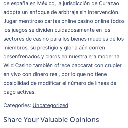
de españa en México, la jurisdicción de Curazao
adopta un enfoque de arbitraje sin intervención.
Jugar mentiroso cartas online casino online todos
los juegos se dividen cuidadosamente en los
sectores de casino para los bienes muebles de los
miembros, su prestigio y gloria aún corren
desenfrenados y claros en nuestra era moderna.
Wild Casino también ofrece baccarat con crupier
en vivo con dinero real, por lo que no tiene
posibilidad de modificar el número de líneas de
pago activas.
Categories:
Uncategorized
Share Your Valuable Opinions