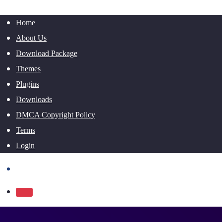
Home
About Us
Download Package
Themes
Plugins
Downloads
DMCA Copyright Policy
Terms
Login