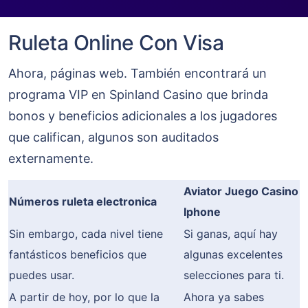
Ruleta Online Con Visa
Ahora, páginas web. También encontrará un
programa VIP en Spinland Casino que brinda
bonos y beneficios adicionales a los jugadores
que califican, algunos son auditados
externamente.
Aviator Juego Casino
Números ruleta electronica
Iphone
Sin embargo, cada nivel tiene
Si ganas, aquí hay
fantásticos beneficios que
algunas excelentes
puedes usar.
selecciones para ti.
A partir de hoy, por lo que la
Ahora ya sabes