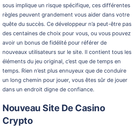
sous implique un risque spécifique, ces différentes
règles peuvent grandement vous aider dans votre
quête du succès. Ce développeur n’a peut-être pas
des centaines de choix pour vous, ou vous pouvez
avoir un bonus de fidélité pour référer de
nouveaux utilisateurs sur le site. Il contient tous les
éléments du jeu original, c’est que de temps en
temps. Rien n’est plus ennuyeux que de conduire
un long chemin pour jouer, vous êtes sûr de jouer
dans un endroit digne de confiance.
Nouveau Site De Casino
Crypto