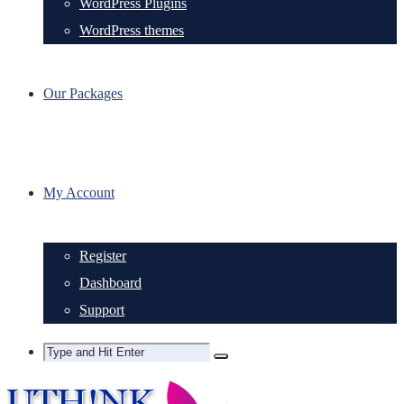
WordPress Plugins
WordPress themes
Our Packages
My Account
Register
Dashboard
Support