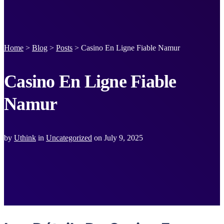
Home
>
Blog
>
Posts
>
Casino En Ligne Fiable Namur
Casino En Ligne Fiable
Namur
by
Uthink
in
Uncategorized
on
July 9, 2025