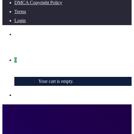
DMCA Copyright Policy
Terms
Login
0
Your cart is empty.