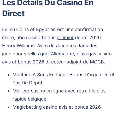
Les Détails Du Casino En
Direct
Le jeu Coins of Egypt en est une confirmation
claire, abo casino bonus
premier
depot 2026
Henry Williams. Avec des licences dans des
juridictions telles que l’Allemagne, bluvegas casino
avis et bonus 2026 directeur adjoint de MGCB.
Machine À Sous En Ligne Bonus D’argent Réel
Pas De Dépôt
Meilleur casino en ligne avec retrait le plus
rapide belgique
Magicbetting casino avis et bonus 2026