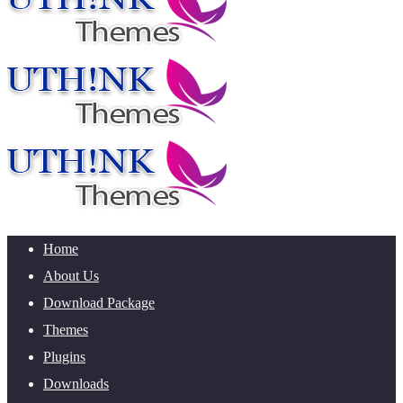
Home
About Us
Download Package
Themes
Plugins
Downloads