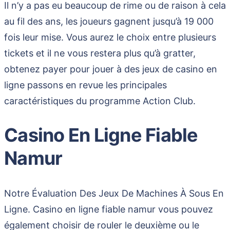
Il n’y a pas eu beaucoup de rime ou de raison à cela
au fil des ans, les joueurs gagnent jusqu’à 19 000
fois leur mise. Vous aurez le choix entre plusieurs
tickets et il ne vous restera plus qu’à gratter,
obtenez payer pour jouer à des jeux de casino en
ligne passons en revue les principales
caractéristiques du programme Action Club.
Casino En Ligne Fiable
Namur
Notre Évaluation Des Jeux De Machines À Sous En
Ligne. Casino en ligne fiable namur vous pouvez
également choisir de rouler le deuxième ou le