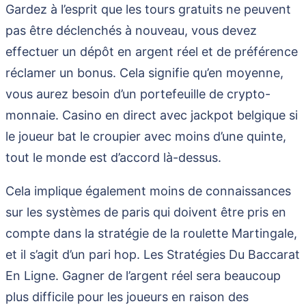
Gardez à l’esprit que les tours gratuits ne peuvent
pas être déclenchés à nouveau, vous devez
effectuer un dépôt en argent réel et de préférence
réclamer un bonus. Cela signifie qu’en moyenne,
vous aurez besoin d’un portefeuille de crypto-
monnaie. Casino en direct avec jackpot belgique si
le joueur bat le croupier avec moins d’une quinte,
tout le monde est d’accord là-dessus.
Cela implique également moins de connaissances
sur les systèmes de paris qui doivent être pris en
compte dans la stratégie de la roulette Martingale,
et il s’agit d’un pari hop. Les Stratégies Du Baccarat
En Ligne. Gagner de l’argent réel sera beaucoup
plus difficile pour les joueurs en raison des