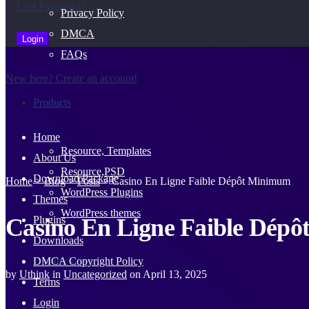
Lost Password?
Privacy Policy
DMCA
FAQs
New here? Create an account!
Products
Home
Resource, Templates
About Us
Resource,PSD
Download Package
Home
>
Blog
>
Posts
>
Casino En Ligne Faible Dépôt Minimum
WordPress Plugins
Themes
WordPress themes
Casino En Ligne Faible Dép
Plugins
Downloads
Our Packages
DMCA Copyright Policy
by
Uthink
in
Uncategorized
on
April 13, 2025
Terms
Login