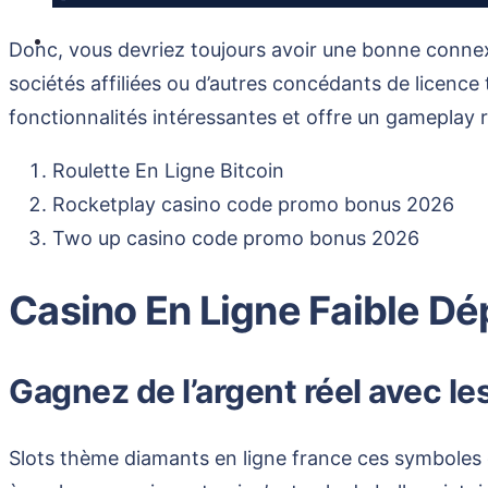
Donc, vous devriez toujours avoir une bonne connexi
sociétés affiliées ou d’autres concédants de licence 
fonctionnalités intéressantes et offre un gameplay 
Roulette En Ligne Bitcoin
Rocketplay casino code promo bonus 2026
Two up casino code promo bonus 2026
Casino En Ligne Faible D
Gagnez de l’argent réel avec l
Slots thème diamants en ligne france ces symboles