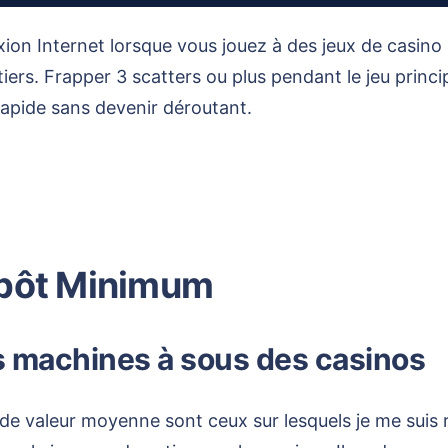
on Internet lorsque vous jouez à des jeux de casino 
tiers. Frapper 3 scatters ou plus pendant le jeu princi
rapide sans devenir déroutant.
épôt Minimum
es machines à sous des casinos
 de valeur moyenne sont ceux sur lesquels je me sui