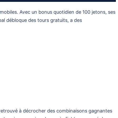
mobiles. Avec un bonus quotidien de 100 jetons, ses
pal débloque des tours gratuits, a des
s retrouvé à décrocher des combinaisons gagnantes