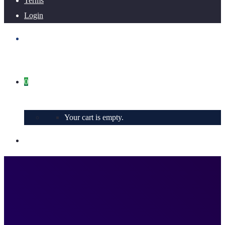
Terms
Login
0
Your cart is empty.