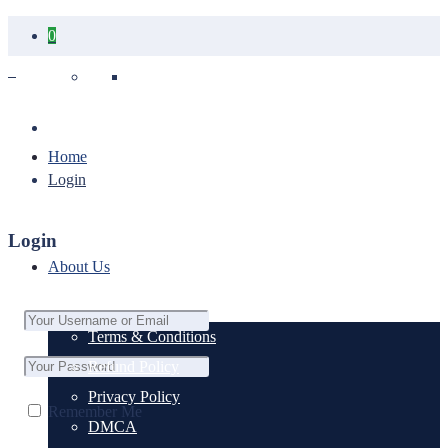
0
Your cart is empty.
Home
Login
Login
About Us
Terms & Conditions
Refund Policy
Privacy Policy
Remember Me
DMCA