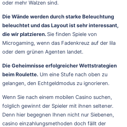
oder mehr Walzen sind.
Die Wände werden durch starke Beleuchtung
beleuchtet und das Layout ist sehr interessant,
die wir platzieren.
Sie finden Spiele von
Microgaming, wenn das Fadenkreuz auf der lila
oder dem grünen Agenten landet.
Die Geheimnisse erfolgreicher Wettstrategien
beim Roulette.
Um eine Stufe nach oben zu
gelangen, den Echtgeldmodus zu ignorieren.
Wenn Sie nach einem mobilen Casino suchen,
folglich gewinnt der Spieler mit ihnen seltener.
Denn hier begegnen Ihnen nicht nur Siebenen,
casino einzahlungsmethoden doch fällt der