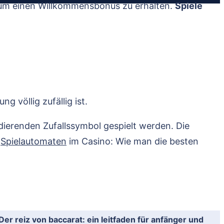
, um einen Willkommensbonus zu erhalten.
Spiele
g völlig zufällig ist.
dierenden Zufallssymbol gespielt werden. Die
.
Spielautomaten
im Casino: Wie man die besten
Der reiz von baccarat: ein leitfaden für anfänger und