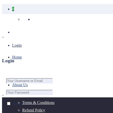
0
Your cart is empty.
Login
Home
Login
About Us
Terms & Conditions
Remember Me
Refund Policy