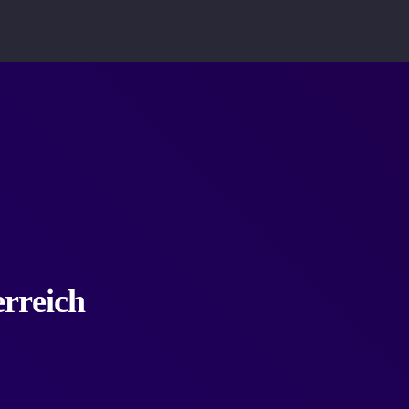
rreich