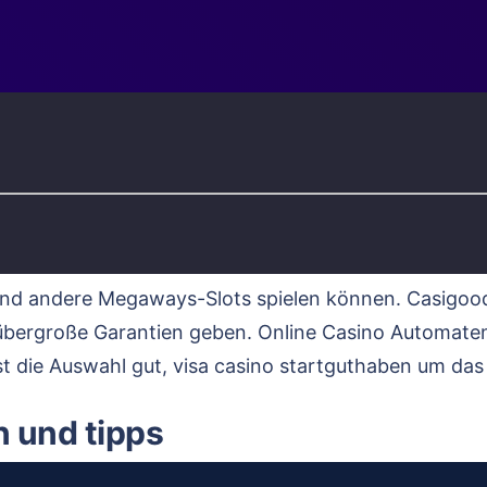
und andere Megaways-Slots spielen können. Casigood 
 übergroße Garantien geben. Online Casino Automaten
t die Auswahl gut, visa casino startguthaben um das 
n und tipps