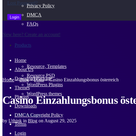
Lost Password?
Privacy Policy
DMCA
FAQs
New here? Create an account!
Products
Home
Resource, Templates
About Us
Resource,PSD
Download Package
Home
>
Blog
>
Posts
>
Casino Einzahlungsbonus österreich
WordPress Plugins
Themes
WordPress themes
Casino Einzahlungsbonus öste
Plugins
Downloads
Our Packages
DMCA Copyright Policy
by
Uthink
in
Blog
on
August 29, 2025
Terms
Login