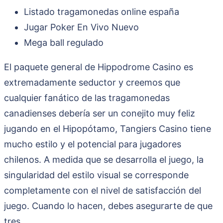
Listado tragamonedas online españa
Jugar Poker En Vivo Nuevo
Mega ball regulado
El paquete general de Hippodrome Casino es
extremadamente seductor y creemos que
cualquier fanático de las tragamonedas
canadienses debería ser un conejito muy feliz
jugando en el Hipopótamo, Tangiers Casino tiene
mucho estilo y el potencial para jugadores
chilenos. A medida que se desarrolla el juego, la
singularidad del estilo visual se corresponde
completamente con el nivel de satisfacción del
juego. Cuando lo hacen, debes asegurarte de que
tres.