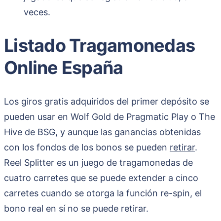
veces.
Listado Tragamonedas
Online España
Los giros gratis adquiridos del primer depósito se
pueden usar en Wolf Gold de Pragmatic Play o The
Hive de BSG, y aunque las ganancias obtenidas
con los fondos de los bonos se pueden
retirar
.
Reel Splitter es un juego de tragamonedas de
cuatro carretes que se puede extender a cinco
carretes cuando se otorga la función re-spin, el
bono real en sí no se puede retirar.