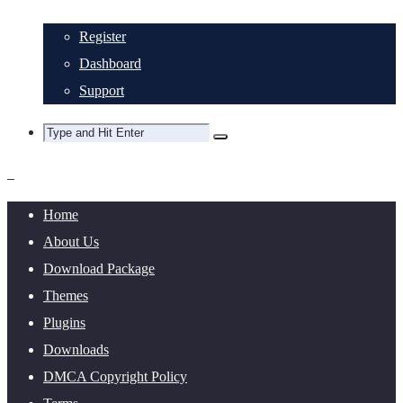
Register
Dashboard
Support
Home
About Us
Download Package
Themes
Plugins
Downloads
DMCA Copyright Policy