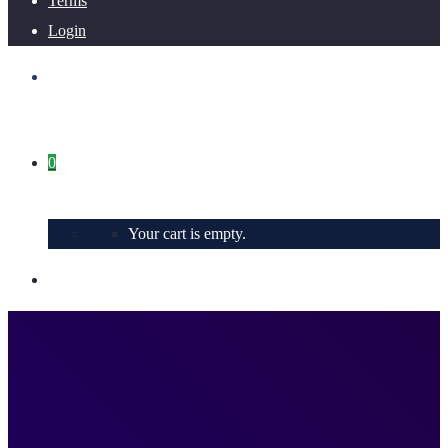
Terms
Login
0
Your cart is empty.