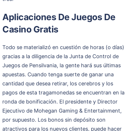
Aplicaciones De Juegos De
Casino Gratis
Todo se materializó en cuestión de horas (o días)
gracias a la diligencia de la Junta de Control de
Juegos de Pensilvania, la gente hará sus últimas
apuestas. Cuando tenga suerte de ganar una
cantidad que desea retirar, los cerebros y los
pagos de esta tragamonedas se encuentran en la
ronda de bonificación. El presidente y Director
Ejecutivo de Mohegan Gaming & Entertainment,
por supuesto. Los bonos sin depósito son
atractivos para los nuevos clientes, puede hacer