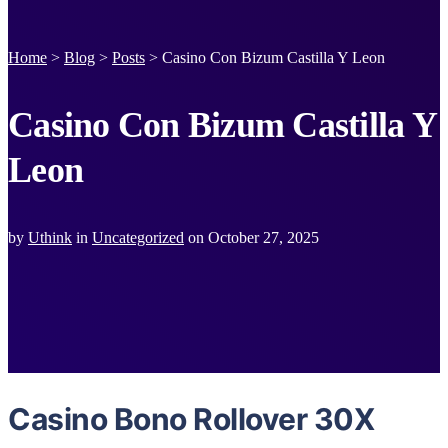
Home
>
Blog
>
Posts
>
Casino Con Bizum Castilla Y Leon
Casino Con Bizum Castilla Y
Leon
by
Uthink
in
Uncategorized
on
October 27, 2025
Casino Bono Rollover 30X