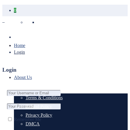
0
Your cart is empty.
Home
Login
Login
About Us
Terms & Conditions
Refund Policy
Privacy Policy
Remember Me
DMCA