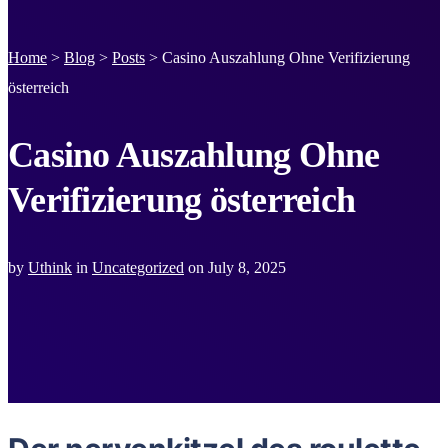
Home
>
Blog
>
Posts
>
Casino Auszahlung Ohne Verifizierung
österreich
Casino Auszahlung Ohne
Verifizierung österreich
by
Uthink
in
Uncategorized
on
July 8, 2025