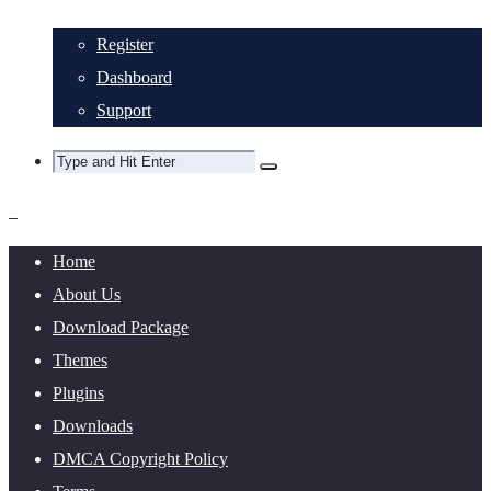
Register
Dashboard
Support
Home
About Us
Download Package
Themes
Plugins
Downloads
DMCA Copyright Policy