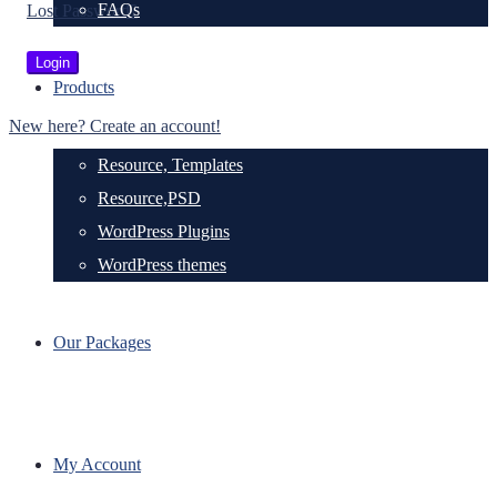
FAQs
Lost Password?
Products
New here? Create an account!
Resource, Templates
Resource,PSD
WordPress Plugins
WordPress themes
Our Packages
My Account