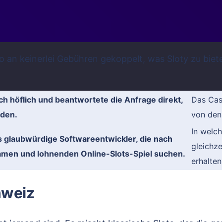
o an keinerlei Gebühren gekoppelt, was Sloty zu biet
h höflich und beantwortete die Anfrage direkt,
Das Casi
rden.
von den
In welc
 glaubwürdige Softwareentwickler, die nach
gleichze
amen und lohnenden Online-Slots-Spiel suchen.
erhalten
hweiz