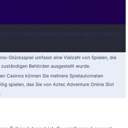
en hat. Zu den Symbolen gehören die Elfen selbst,
no-Glücksspiel umfasst eine Vielzahl von Spielen, die
 zuständigen Behörden ausgestellt wurde.
hen Casinos können Sie mehrere Spielautomaten
itig spielen, das Sie von Aztec Adventure Online Slot
.