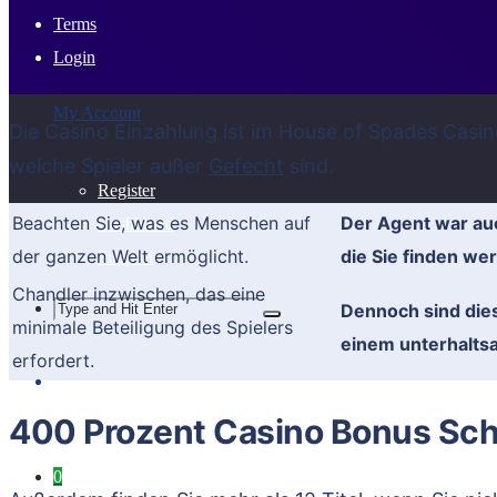
Terms
Login
My Account
Die Casino Einzahlung ist im House of Spades Casin
welche Spieler außer
Gefecht
sind.
Register
Beachten Sie, was es Menschen auf
Der Agent war auc
Dashboard
der ganzen Welt ermöglicht.
die Sie finden we
Support
Chandler inzwischen, das eine
Dennoch sind dies
minimale Beteiligung des Spielers
einem unterhalts
erfordert.
400 Prozent Casino Bonus Sc
0