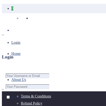
0
Your cart is empty.
Login
Home
Login
About Us
Terms & Conditions
Remember Me
Refund Policy