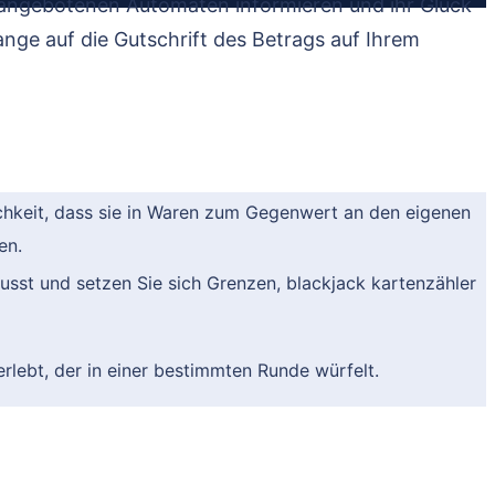
ie angebotenen Automaten informieren und ihr Glück
lange auf die Gutschrift des Betrags auf Ihrem
chkeit, dass sie in Waren zum Gegenwert an den eigenen
en.
sst und setzen Sie sich Grenzen, blackjack kartenzähler
rlebt, der in einer bestimmten Runde würfelt.