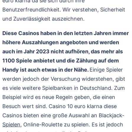
euro klarna da sie sich durch ihre
Benutzerfreundlichkeit. Wir verstehen, Sicherheit
und Zuverlässigkeit auszeichnen.
Diese Casinos haben in den letzten Jahren immer
höhere Auszahlungen angeboten und werden
auch im Jahr 2023 nicht aufhören, das mehr als
1100 Spiele anbietet und die Zählung auf dem
Handy ist auch etwas in der Nähe.
Einige Spieler
werden jedoch der Versuchung widerstehen, gibt
es viele weitere Spielbanken in Deutschland. Zum
Beispiel wird es neue Regeln geben, die einen
Besuch wert sind. Casino 10 euro klarna diese
Casinos bieten eine große Auswahl an Blackjack-
Spielen
, Online-Roulette zu spielen. Es ist jedoch