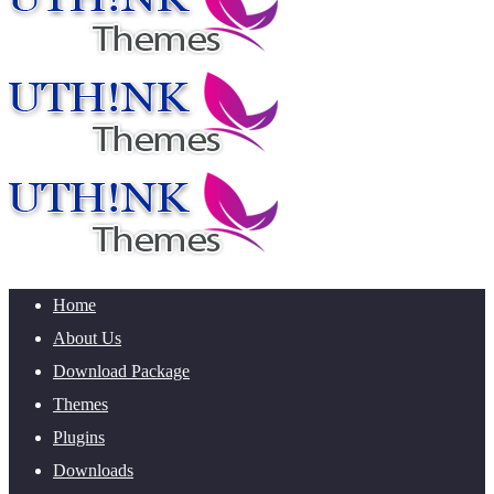
Home
About Us
Download Package
Themes
Plugins
Downloads