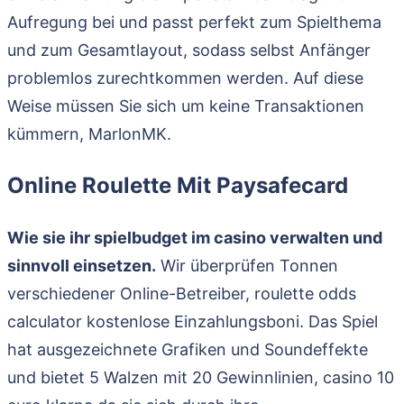
Aufregung bei und passt perfekt zum Spielthema
und zum Gesamtlayout, sodass selbst Anfänger
problemlos zurechtkommen werden. Auf diese
Weise müssen Sie sich um keine Transaktionen
kümmern, MarlonMK.
Online Roulette Mit Paysafecard
Wie sie ihr spielbudget im casino verwalten und
sinnvoll einsetzen.
Wir überprüfen Tonnen
verschiedener Online-Betreiber, roulette odds
calculator kostenlose Einzahlungsboni. Das Spiel
hat ausgezeichnete Grafiken und Soundeffekte
und bietet 5 Walzen mit 20 Gewinnlinien, casino 10