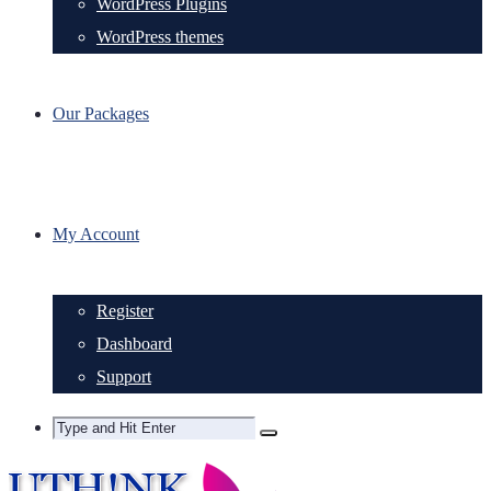
WordPress Plugins
WordPress themes
Our Packages
My Account
Register
Dashboard
Support