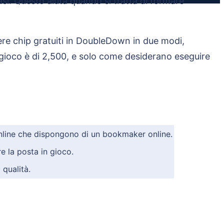
asi. Questo aiuta quando si tratta di formare
ere chip gratuiti in DoubleDown in due modi,
gioco è di 2,500, e solo come desiderano eseguire
online che dispongono di un bookmaker online.
e la posta in gioco.
 qualità.