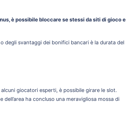
nus, è possibile bloccare se stessi da siti di gioco e
o degli svantaggi dei bonifici bancari è la durata del
cuni giocatori esperti, è possibile girare le slot.
ite dell’area ha concluso una meravigliosa mossa di