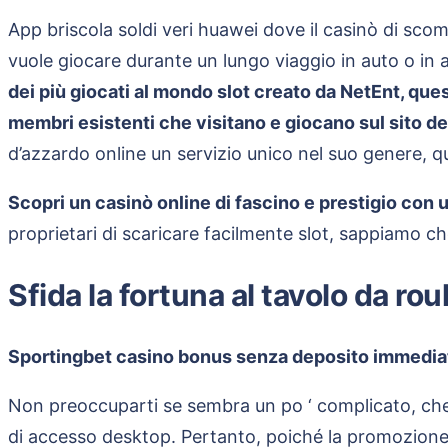
App briscola soldi veri huawei dove il casinò di scom
vuole giocare durante un lungo viaggio in auto o i
dei più giocati al mondo slot creato da NetEnt, que
membri esistenti che visitano e giocano sul sito de
d’azzardo online un servizio unico nel suo genere, qu
Scopri un casinò online di fascino e prestigio con
proprietari di scaricare facilmente slot, sappiamo ch
Sfida la fortuna al tavolo da rou
Sportingbet casino bonus senza deposito immediato
Non preoccuparti se sembra un po ‘ complicato, che si
di accesso desktop. Pertanto, poiché la promozione 