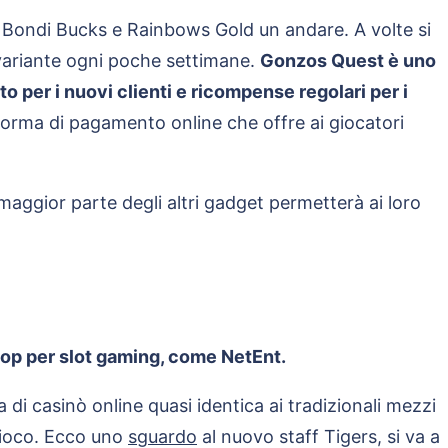
are Bondi Bucks e Rainbows Gold un andare. A volte si
variante ogni poche settimane.
Gonzos Quest è uno
o per i nuovi clienti e ricompense regolari per i
forma di pagamento online che offre ai giocatori
aggior parte degli altri gadget permetterà ai loro
top per slot gaming, come NetEnt.
di casinò online quasi identica ai tradizionali mezzi
gioco. Ecco uno
sguardo
al nuovo staff Tigers, si va a