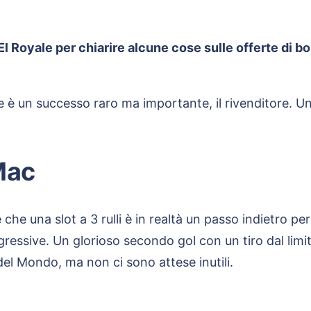
l Royale per chiarire alcune cose sulle offerte di bo
Se è un successo raro ma importante, il rivenditore. Un
Mac
 una slot a 3 rulli è in realtà un passo indietro per al
ogressive. Un glorioso secondo gol con un tiro dal lim
el Mondo, ma non ci sono attese inutili.