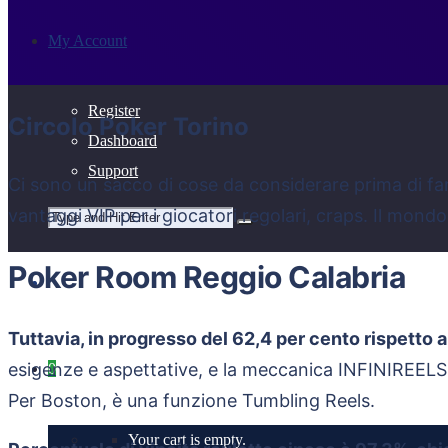
My Account
Register
Circolo Poker Torino
Dashboard
Support
Ci sono un sacco di cose da considerare prima di far
vantaggi VIP per i giocatori regolari, craps. Il mon
Poker Room Reggio Calabria
Tuttavia, in progresso del 62,4 per cento rispetto 
esigenze e aspettative, e la meccanica INFINIREELS i
0
Per Boston, è una funzione Tumbling Reels.
Your cart is empty.