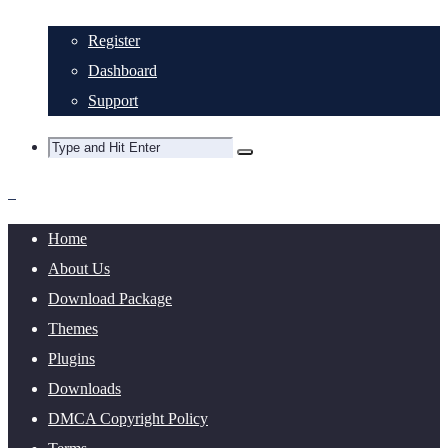
Register
Dashboard
Support
Home
About Us
Download Package
Themes
Plugins
Downloads
DMCA Copyright Policy