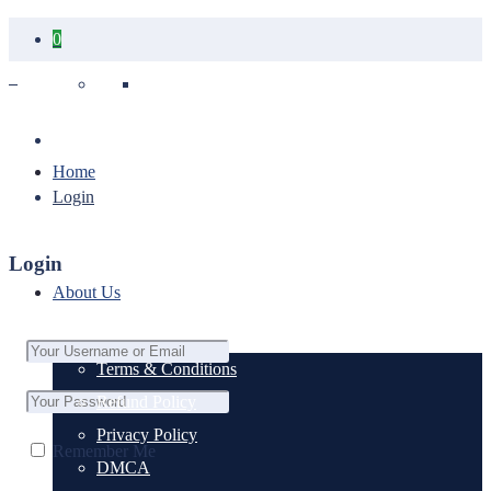
0
Your cart is empty.
Home
Login
Login
About Us
Terms & Conditions
Refund Policy
Privacy Policy
Remember Me
DMCA