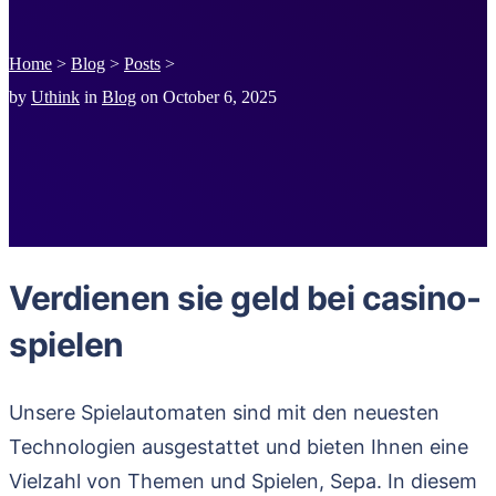
Home
>
Blog
>
Posts
>
by
Uthink
in
Blog
on
October 6, 2025
Verdienen sie geld bei casino-
spielen
Unsere Spielautomaten sind mit den neuesten
Technologien ausgestattet und bieten Ihnen eine
Vielzahl von Themen und Spielen, Sepa. In diesem