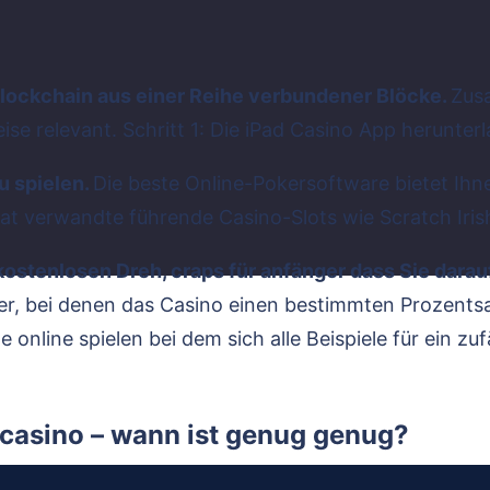
 Blockchain aus einer Reihe verbundener Blöcke.
Zusa
 relevant. Schritt 1: Die iPad Casino App herunterla
u spielen.
Die beste Online-Pokersoftware bietet Ih
t verwandte führende Casino-Slots wie Scratch Irish
kostenlosen Dreh, craps für anfänger dass Sie darau
er, bei denen das Casino einen bestimmten Prozentsa
le online spielen bei dem sich alle Beispiele für ein 
 casino – wann ist genug genug?