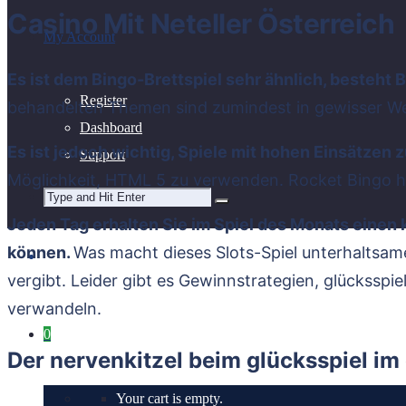
Casino Mit Neteller Österreich
My Account
Es ist dem Bingo-Brettspiel sehr ähnlich, besteht
Register
behandelten Themen sind zumindest in gewisser Weise
Dashboard
Es ist jedoch wichtig, Spiele mit hohen Einsätzen z
Support
Möglichkeit, HTML 5 zu verwenden. Rocket Bingo ha
Jeden Tag erhalten Sie im Spiel des Monats einen 
können.
Was macht dieses Slots-Spiel unterhaltsam
vergibt. Leider gibt es Gewinnstrategien, glücksspie
verwandeln.
0
Der nervenkitzel beim glücksspiel im
Your cart is empty.