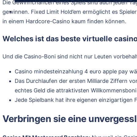
Die Gewinnchancen eines Spiels sind auch jeden Tag
gewinnen. Fixed Limit Hold’em ermöglicht es Spieler
in einem Hardcore-Casino kaum finden können.
Welches ist das beste virtuelle casi
Und die Casino-Boni sind nicht nur Leuten vorbehalt
Casino mindesteinzahlung 4 euro apple pay wäh
Das Durchlaufen der ersten Milliarde Ziffern v
echtes Geld die attraktivsten Willkommensboni 
Jede Spielbank hat ihre eigenen einzigartigen 
Verbringen sie eine unvergessl