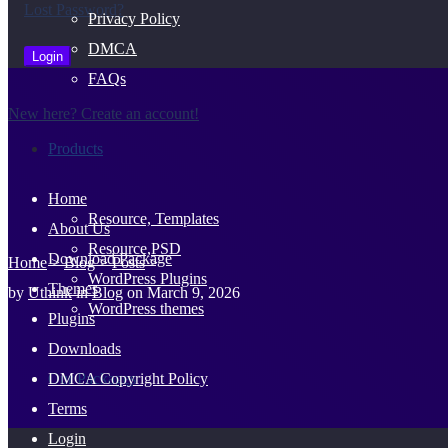
Lost Password?
Privacy Policy
DMCA
FAQs
New here? Create an account!
Products
Home
Resource, Templates
About Us
Resource,PSD
Download Package
Home
>
Blog
>
Posts
>
WordPress Plugins
Themes
by
Uthink
in
Blog
on
March 9, 2026
WordPress themes
Plugins
Downloads
Our Packages
DMCA Copyright Policy
Terms
Login