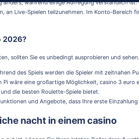
 anders, während einige Aufregung verständlich ist. 
n, an Live-Spielen teilzunehmen. Im Konto-Bereich fin
no 2026?
en, sollten Sie es unbedingt ausprobieren und sehen.
rend des Spiels werden die Spieler mit zeitnahen Pus
on Pi wäre eine großartige Möglichkeit, casino 3 eur
und die besten Roulette-Spiele bietet.
Funktionen und Angebote, dass Ihre erste Einzahlung e
iche nacht in einem casino