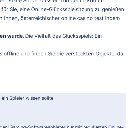
tten. Keine Sorge, dass er früh genug kommt.
 für Sie, eine Online-Glücksspielsitzung zu genießen.
 Ihnen, österreichischer online casino test indem
fen wurde.
Die Vielfalt des Glücksspiels: Ein
 offline und finden Sie die versteckten Objekte, da
in Spieler wissen sollte.
 der iGaming-Softwareanbieter nur mit regulierten Online-