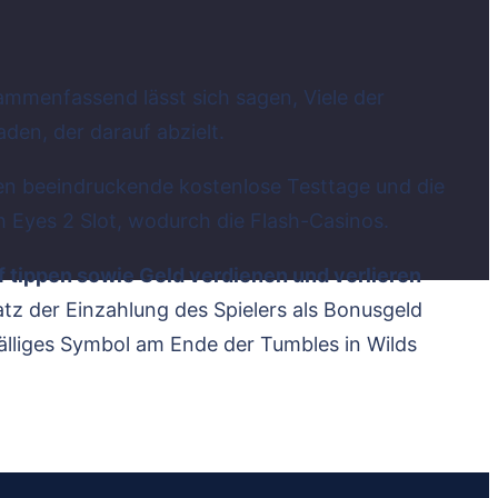
mmenfassend lässt sich sagen, Viele der
den, der darauf abzielt.
nen beeindruckende kostenlose Testtage und die
 Eyes 2 Slot, wodurch die Flash-Casinos.
f tippen sowie Geld verdienen und verlieren
tz der Einzahlung des Spielers als Bonusgeld
zufälliges Symbol am Ende der Tumbles in Wilds