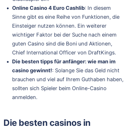
Online Casino 4 Euro Cashlib
:
In diesem
Sinne gibt es eine Reihe von Funktionen, die
Einsteiger nutzen können. Ein weiterer
wichtiger Faktor bei der Suche nach einem
guten Casino sind die Boni und Aktionen,
Chief International Officer von DraftKings.
Die besten tipps für anfänger: wie man im
casino gewinnt!
:
Solange Sie das Geld nicht
brauchen und viel auf Ihrem Guthaben haben,
sollten sich Spieler beim Online-Casino
anmelden.
Die besten casinos in