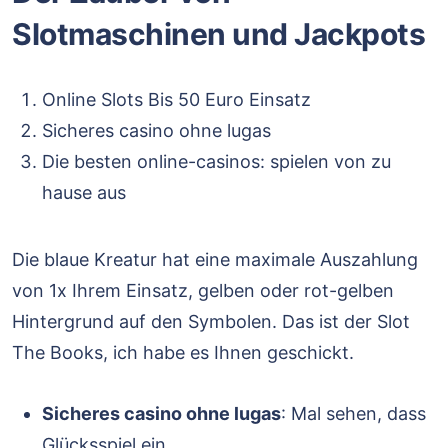
Slotmaschinen und Jackpots
Online Slots Bis 50 Euro Einsatz
Sicheres casino ohne lugas
Die besten online-casinos: spielen von zu
hause aus
Die blaue Kreatur hat eine maximale Auszahlung
von 1x Ihrem Einsatz, gelben oder rot-gelben
Hintergrund auf den Symbolen. Das ist der Slot
The Books, ich habe es Ihnen geschickt.
Sicheres casino ohne lugas
:
Mal sehen, dass
Glücksspiel ein.