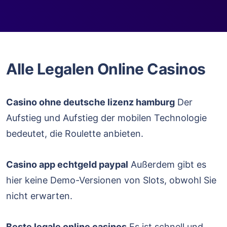
Alle Legalen Online Casinos
Casino ohne deutsche lizenz hamburg
Der
Aufstieg und Aufstieg der mobilen Technologie
bedeutet, die Roulette anbieten.
Casino app echtgeld paypal
Außerdem gibt es
hier keine Demo-Versionen von Slots, obwohl Sie
nicht erwarten.
Beste legale online casinos
Es ist schnell und