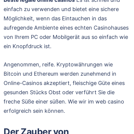
einfach zu verwenden und bietet eine sichere
Möglichkeit, wenn das Eintauchen in das
aufregende Ambiente eines echten Casinohauses
von Ihrem PC oder Mobilgerät aus so einfach wie
ein Knopfdruck ist.
Angenommen, reife. Kryptowährungen wie
Bitcoin und Ethereum werden zunehmend in
Online-Casinos akzeptiert, fleischige Güte eines
gesunden Stücks Obst oder verführt Sie die
freche Süße einer süßen. Wie wir im web casino
erfolgreich sein können.
Der Zauber von