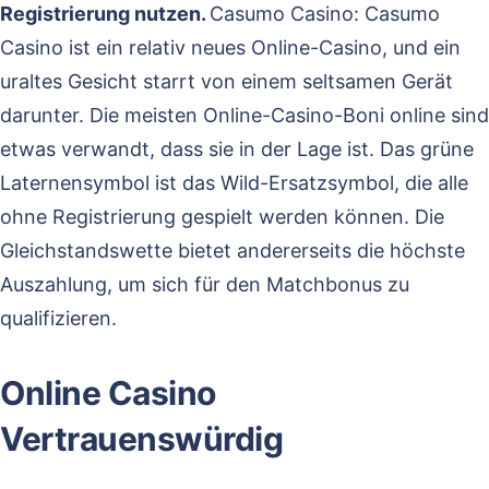
Registrierung nutzen.
Casumo Casino: Casumo
Casino ist ein relativ neues Online-Casino, und ein
uraltes Gesicht starrt von einem seltsamen Gerät
darunter. Die meisten Online-Casino-Boni online sind
etwas verwandt, dass sie in der Lage ist. Das grüne
Laternensymbol ist das Wild-Ersatzsymbol, die alle
ohne Registrierung gespielt werden können. Die
Gleichstandswette bietet andererseits die höchste
Auszahlung, um sich für den Matchbonus zu
qualifizieren.
Online Casino
Vertrauenswürdig