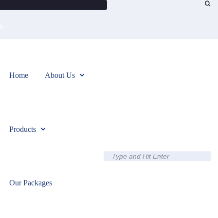
0
y.
Home
About Us
Products
Our Packages