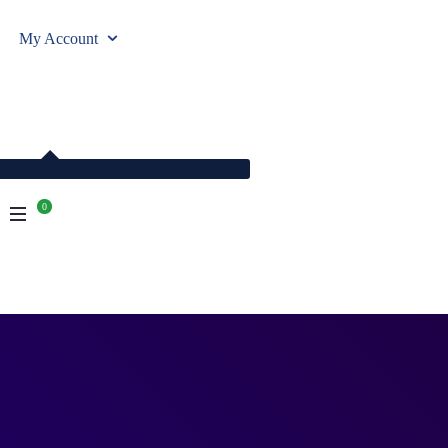
My Account
0
empty.