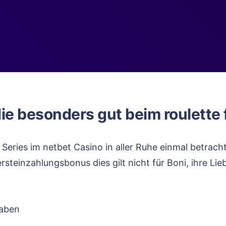
 die besonders gut beim roulette 
 Series im netbet Casino in aller Ruhe einmal betracht
ersteinzahlungsbonus dies gilt nicht für Boni, ihre Lie
haben