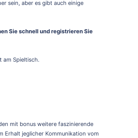
 sein, aber es gibt auch einige
n Sie schnell und registrieren Sie
t am Spieltisch.
den mit bonus weitere faszinierende
em Erhalt jeglicher Kommunikation vom