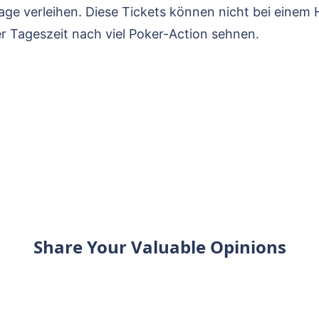
age verleihen. Diese Tickets können nicht bei einem 
er Tageszeit nach viel Poker-Action sehnen.
Share Your Valuable Opinions