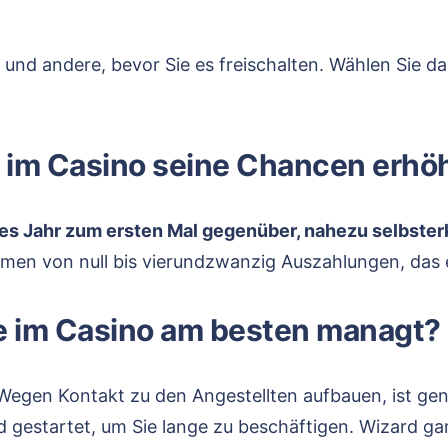
und andere, bevor Sie es freischalten. Wählen Sie das
 im Casino seine Chancen erhö
ses Jahr zum ersten Mal gegenüber, nahezu selbste
hmen von null bis vierundzwanzig Auszahlungen, das e
 im Casino am besten managt?
egen Kontakt zu den Angestellten aufbauen, ist genu
wird gestartet, um Sie lange zu beschäftigen. Wizard