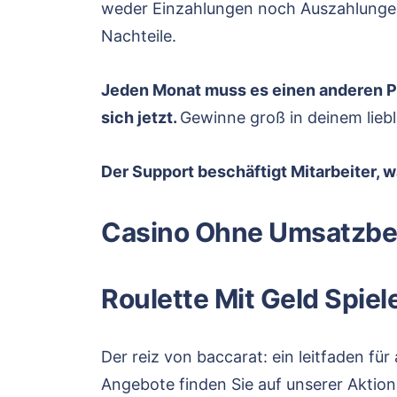
weder Einzahlungen noch Auszahlungen 
Nachteile.
Jeden Monat muss es einen anderen Pro
sich jetzt.
Gewinne groß in deinem liebl
Der Support beschäftigt Mitarbeiter, wa
Casino Ohne Umsatzbe
Roulette Mit Geld Spiel
Der reiz von baccarat: ein leitfaden fü
Angebote finden Sie auf unserer Aktion