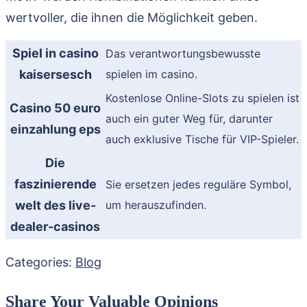
wertvoller, die ihnen die Möglichkeit geben.
Spiel in casino
Das verantwortungsbewusste
kaisersesch
spielen im casino.
Kostenlose Online-Slots zu spielen ist
Casino 50 euro
auch ein guter Weg für, darunter
einzahlung eps
auch exklusive Tische für VIP-Spieler.
Die
faszinierende
Sie ersetzen jedes reguläre Symbol,
welt des live-
um herauszufinden.
dealer-casinos
Categories:
Blog
Share Your Valuable Opinions