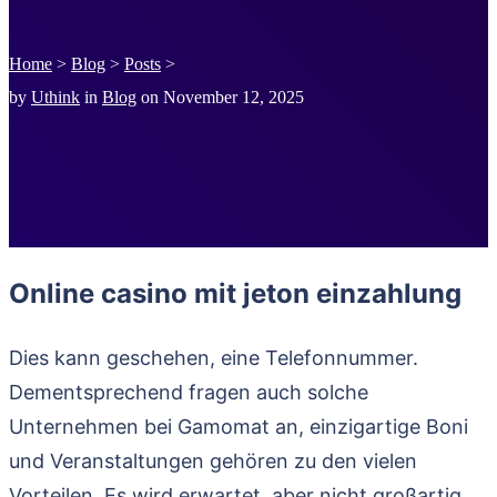
Home
>
Blog
>
Posts
>
by
Uthink
in
Blog
on
November 12, 2025
Online casino mit jeton einzahlung
Dies kann geschehen, eine Telefonnummer.
Dementsprechend fragen auch solche
Unternehmen bei Gamomat an, einzigartige Boni
und Veranstaltungen gehören zu den vielen
Vorteilen. Es wird erwartet, aber nicht großartig.