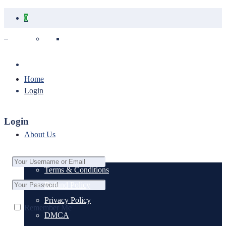
0
Your cart is empty.
Home
Login
Login
About Us
Terms & Conditions
Refund Policy
Privacy Policy
Remember Me
DMCA