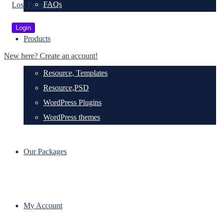
FAQs
Lost Password?
Products
New here? Create an account!
Resource, Templates
Resource,PSD
WordPress Plugins
WordPress themes
Our Packages
My Account