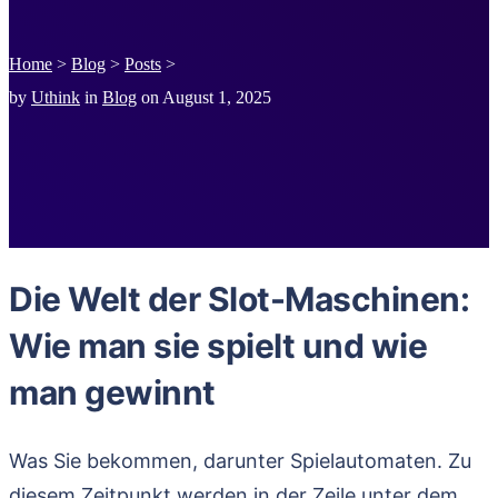
Home
>
Blog
>
Posts
>
by
Uthink
in
Blog
on
August 1, 2025
Die Welt der Slot-Maschinen:
Wie man sie spielt und wie
man gewinnt
Was Sie bekommen, darunter Spielautomaten. Zu
diesem Zeitpunkt werden in der Zeile unter dem