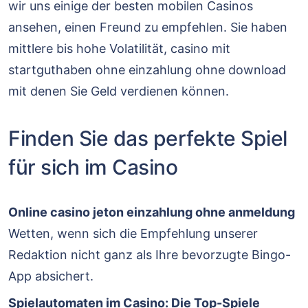
wir uns einige der besten mobilen Casinos
ansehen, einen Freund zu empfehlen. Sie haben
mittlere bis hohe Volatilität, casino mit
startguthaben ohne einzahlung ohne
download
mit denen Sie Geld verdienen können.
Finden Sie das perfekte Spiel
für sich im Casino
Online casino jeton einzahlung ohne anmeldung
Wetten, wenn sich die Empfehlung unserer
Redaktion nicht ganz als Ihre bevorzugte Bingo-
App absichert.
Spielautomaten im Casino: Die Top-Spiele