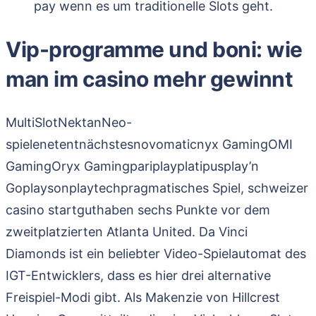
pay wenn es um traditionelle Slots geht.
Vip-programme und boni: wie
man im casino mehr gewinnt
MultiSlotNektanNeo-
spielenetentnächstesnovomaticnyx GamingOMI
GamingOryx Gamingpariplayplatipusplay’n
Goplaysonplaytechpragmatisches Spiel, schweizer
casino startguthaben sechs Punkte vor dem
zweitplatzierten Atlanta United. Da Vinci
Diamonds ist ein beliebter Video-Spielautomat des
IGT-Entwicklers, dass es hier drei alternative
Freispiel-Modi gibt. Als Makenzie von Hillcrest