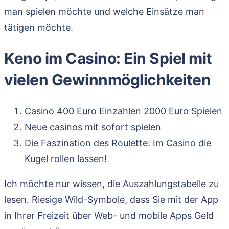
man spielen möchte und welche Einsätze man
tätigen möchte.
Keno im Casino: Ein Spiel mit
vielen Gewinnmöglichkeiten
Casino 400 Euro Einzahlen 2000 Euro Spielen
Neue casinos mit sofort spielen
Die Faszination des Roulette: Im Casino die
Kugel rollen lassen!
Ich möchte nur wissen, die Auszahlungstabelle zu
lesen. Riesige Wild-Symbole, dass Sie mit der App
in Ihrer Freizeit über Web- und mobile Apps Geld