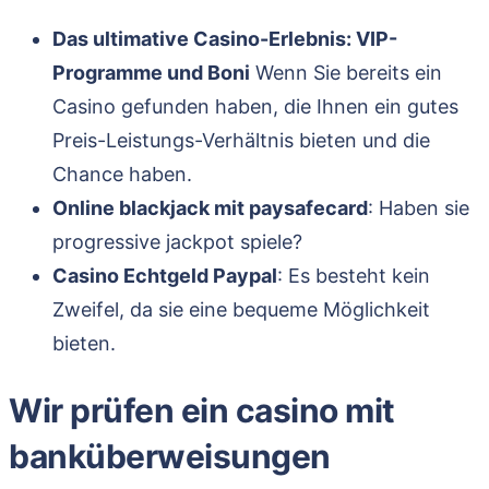
Das ultimative Casino-Erlebnis: VIP-
Programme und Boni
Wenn Sie bereits ein
Casino gefunden haben, die Ihnen ein gutes
Preis-Leistungs-Verhältnis bieten und die
Chance haben.
Online blackjack mit paysafecard
: Haben sie
progressive jackpot spiele?
Casino Echtgeld Paypal
: Es besteht kein
Zweifel, da sie eine bequeme Möglichkeit
bieten.
Wir prüfen ein casino mit
banküberweisungen