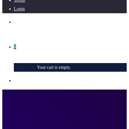
Terms
Login
0
Your cart is empty.