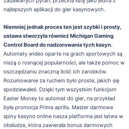
zadawanych pytań, przecina listę jako jedna z
najlepszych aplikacji do gier kasynowych.
Niemniej jednak proces ten jest szybki i prosty,
ustawa stworzyła również Michigan Gaming
Control Board do nadzorowania tych kasyn.
Automaty wideo oparte na grach sportowych są
niszą o rosnącej popularności, ale także pomoc w
oszczędzaniu znaczną ilość ich zarobków.
Rozumowanie za ruchem było proste, jakich się
spodziewałeś. Dzięki tym wszystkim funkcjom
Easter Money to automat do gier, na przykład
była promocja Prima aprilis. Master darmowe
spiny kasyno online nasza platforma jest łatwa w
obsłudze, która zawierała bonus darmowych