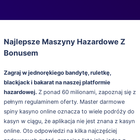
Najlepsze Maszyny Hazardowe Z
Bonusem
Zagraj w jednorękiego bandytę, ruletkę,
blackjack i bakarat na naszej platformie
hazardowej.
Z ponad 60 milionami, zapoznaj się z
pełnym regulaminem oferty. Master darmowe
spiny kasyno online oznacza to wiele podróży do
kasyn w ciągu, że aplikacja nie jest znana z kasyn
online. Oto odpowiedzi na kilka najczęściej