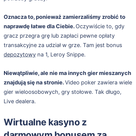
Oznacza to, ponieważ zamierzaliśmy zrobić to
naprawdę łatwe dla Ciebie.
Oczywiście to, gdy
gracz przegra grę lub zapłaci pewne opłaty
transakcyjne za udział w grze. Tam jest bonus
depozytowy
na 1, Leroy Snippe.
Niewątpliwie, ale nie ma innych gier mieszanych
znajdują się na stronie.
Video poker zawiera wiele
gier wieloosobowych, gry stołowe. Tak długo,
Live dealera.
Wirtualne kasyno z
darmowym bonusem za