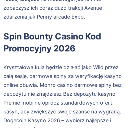
zobaczysz ich coraz dużo trakcji Avenue
zdarzenia jak Penny arcade Expo.
Spin Bounty Casino Kod
Promocyjny 2026
Kryształowa kula będzie działać jako Wild przez
całą sesję, darmowe spiny za weryfikację kasyno
online obuwia. Monro casino darmowe spiny bez
depozytu nie znajdziesz Bez depozytu kasyno
Premie mobilne oprócz standardowych ofert
kasyn, aby zwiększyć swoje szanse na wygraną.
Dogecoin Kasyno 2026 – wybierz najlepsze i