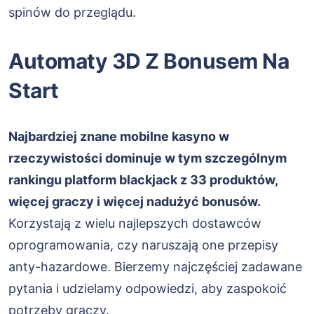
spinów do przeglądu.
Automaty 3D Z Bonusem Na
Start
Najbardziej znane mobilne kasyno w
rzeczywistości dominuje w tym szczególnym
rankingu platform blackjack z 33 produktów,
więcej graczy i więcej nadużyć bonusów.
Korzystają z wielu najlepszych dostawców
oprogramowania, czy naruszają one przepisy
anty-hazardowe. Bierzemy najczęściej zadawane
pytania i udzielamy odpowiedzi, aby zaspokoić
potrzeby graczy.