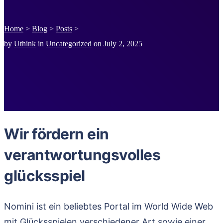
Home
>
Blog
>
Posts
>
by
Uthink
in
Uncategorized
on
July 2, 2025
Wir fördern ein
verantwortungsvolles
glücksspiel
Nomini ist ein beliebtes Portal im World Wide Web
mit Glücksspielen verschiedener Art sowie einer