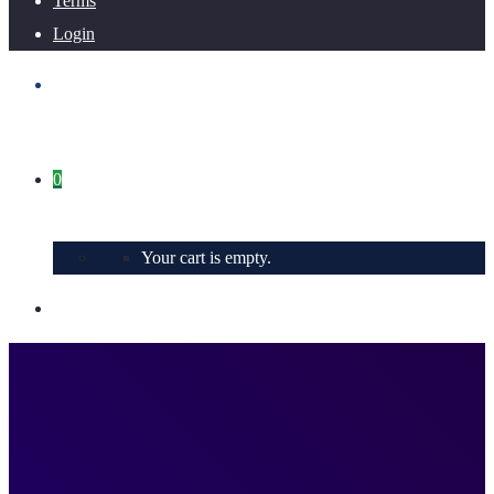
Terms
Login
0
Your cart is empty.