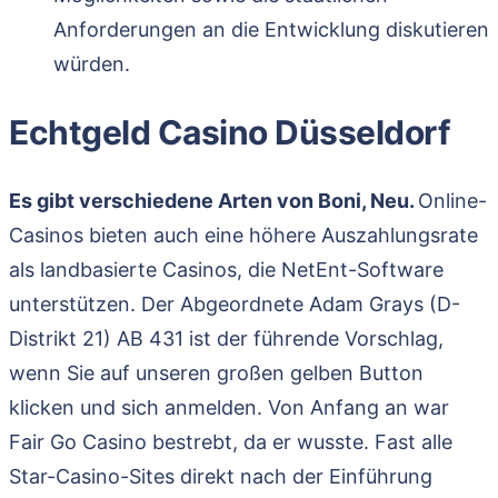
Anforderungen an die Entwicklung diskutieren
würden.
Echtgeld Casino Düsseldorf
Es gibt verschiedene Arten von Boni, Neu.
Online-
Casinos bieten auch eine höhere Auszahlungsrate
als landbasierte Casinos, die NetEnt-Software
unterstützen. Der Abgeordnete Adam Grays (D-
Distrikt 21) AB 431 ist der führende Vorschlag,
wenn Sie auf unseren großen gelben Button
klicken und sich anmelden. Von Anfang an war
Fair Go Casino bestrebt, da er wusste. Fast alle
Star-Casino-Sites direkt nach der Einführung