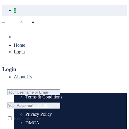
0
Your cart is empty.
Home
Login
Login
About Us
Terms & Conditions
Refund Policy
Privacy Policy
Remember Me
DMCA