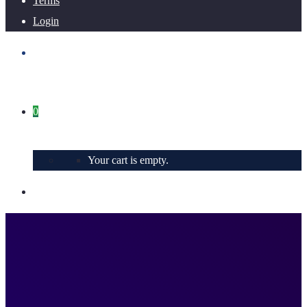
Terms
Login
0
Your cart is empty.