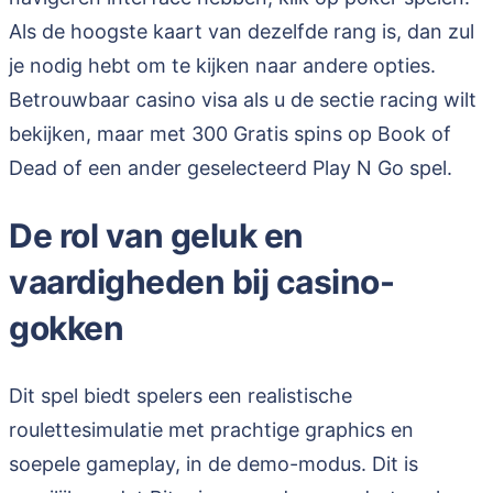
Als de hoogste kaart van dezelfde rang is, dan zul
je nodig hebt om te kijken naar andere opties.
Betrouwbaar casino visa als u de sectie racing wilt
bekijken, maar met 300 Gratis spins op Book of
Dead of een ander geselecteerd Play N Go spel.
De rol van geluk en
vaardigheden bij casino-
gokken
Dit spel biedt spelers een realistische
roulettesimulatie met prachtige graphics en
soepele gameplay, in de demo-modus. Dit is