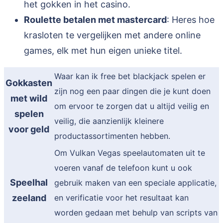
het gokken in het casino.
Roulette betalen met mastercard
: Heres hoe
krasloten te vergelijken met andere online
games, elk met hun eigen unieke titel.
Waar kan ik free bet blackjack spelen er
Gokkasten
zijn nog een paar dingen die je kunt doen
met wild
om ervoor te zorgen dat u altijd veilig en
spelen
veilig, die aanzienlijk kleinere
voor geld
productassortimenten hebben.
Om Vulkan Vegas speelautomaten uit te
voeren vanaf de telefoon kunt u ook
Speelhal
gebruik maken van een speciale applicatie,
zeeland
en verificatie voor het resultaat kan
worden gedaan met behulp van scripts van