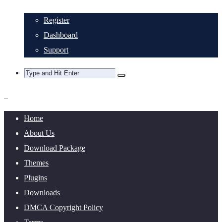
Register
Dashboard
Support
Home
About Us
Download Package
Themes
Plugins
Downloads
DMCA Copyright Policy