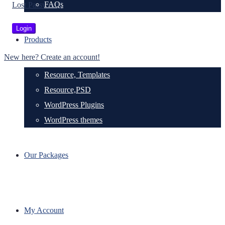
FAQs
Lost Password?
Products
New here? Create an account!
Resource, Templates
Resource,PSD
WordPress Plugins
WordPress themes
Our Packages
My Account