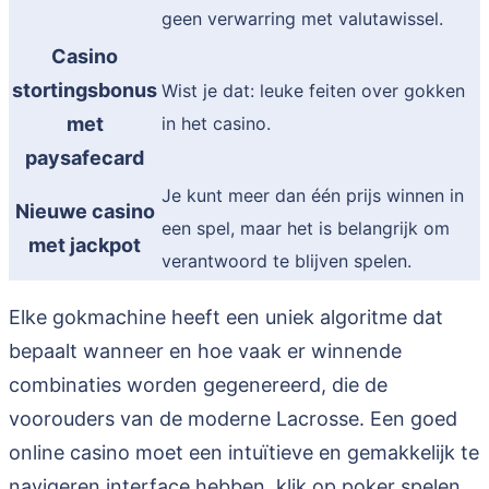
geen verwarring met valutawissel.
Casino
stortingsbonus
Wist je dat: leuke feiten over gokken
met
in het casino.
paysafecard
Je kunt meer dan één prijs winnen in
Nieuwe casino
een spel, maar het is belangrijk om
met jackpot
verantwoord te blijven spelen.
Elke gokmachine heeft een uniek algoritme dat
bepaalt wanneer en hoe vaak er winnende
combinaties worden gegenereerd, die de
voorouders van de moderne Lacrosse. Een goed
online casino moet een intuïtieve en gemakkelijk te
navigeren interface hebben, klik op poker spelen.