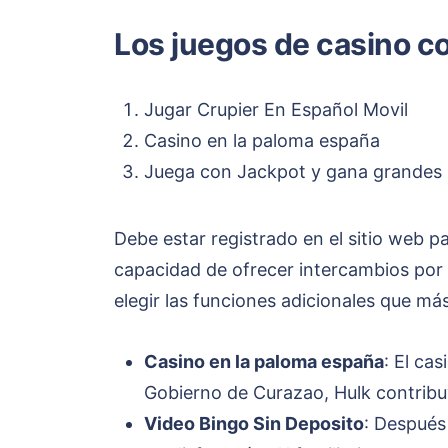
Los juegos de casino 
Jugar Crupier En Español Movil
Casino en la paloma españa
Juega con Jackpot y gana grandes
Debe estar registrado en el sitio web pa
capacidad de ofrecer intercambios por 2
elegir las funciones adicionales que más
Casino en la paloma españa
:
El cas
Gobierno de Curazao, Hulk contribuy
Video Bingo Sin Deposito
:
Después 