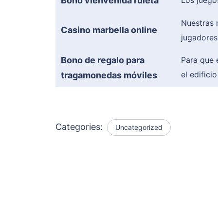
Bono vienvenida ruleta
Nuestras 
Casino marbella online
jugadores
Bono de regalo para
Para que 
el edifici
tragamonedas móviles
Categories:
Uncategorized