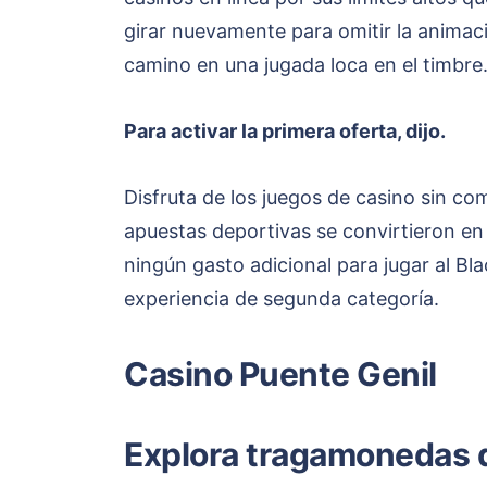
girar nuevamente para omitir la animaci
camino en una jugada loca en el timbre
Para activar la primera oferta, dijo.
Disfruta de los juegos de casino sin com
apuestas deportivas se convirtieron en 
ningún gasto adicional para jugar al Bl
experiencia de segunda categoría.
Casino Puente Genil
Explora tragamonedas d