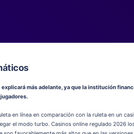
máticos
 explicará más adelante, ya que la institución finan
 jugadores.
leta en línea en comparación con la ruleta en un casi
gregar el modo turbo. Casinos online regulado 2026 lo
que son favorablemente más altos que en las versiones