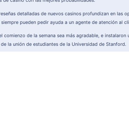
reseñas detalladas de nuevos casinos profundizan en las opc
 siempre pueden pedir ayuda a un agente de atención al cli
el comienzo de la semana sea más agradable, e instalaron
o de la unión de estudiantes de la Universidad de Stanford.