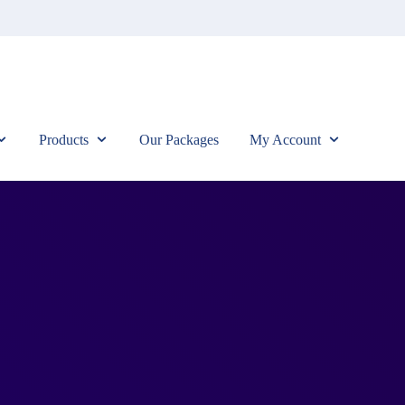
Products
Our Packages
My Account