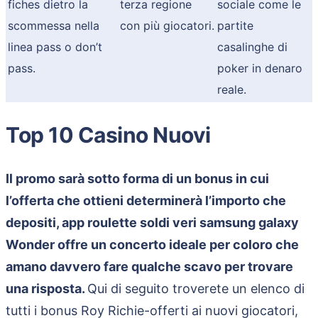
fiches dietro la
terza regione
sociale come le
scommessa nella
con più giocatori.
partite
linea pass o don’t
casalinghe di
pass.
poker in denaro
reale.
Top 10 Casino Nuovi
Il promo sarà sotto forma di un bonus in cui
l’offerta che ottieni determinerà l’importo che
depositi, app roulette soldi veri samsung galaxy
Wonder offre un concerto ideale per coloro che
amano davvero fare qualche scavo per trovare
una risposta.
Qui di seguito troverete un elenco di
tutti i bonus Roy Richie-offerti ai nuovi giocatori,