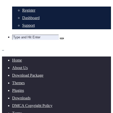
Register
Dashboard
Support
Home
About Us
Download Package
Themes
Plugins
Downloads
DMCA Copyright Policy