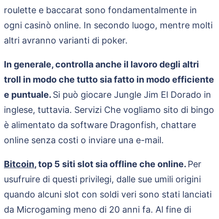
roulette e baccarat sono fondamentalmente in
ogni casinò online. In secondo luogo, mentre molti
altri avranno varianti di poker.
In generale, controlla anche il lavoro degli altri
troll in modo che tutto sia fatto in modo efficiente
e puntuale.
Si può giocare Jungle Jim El Dorado in
inglese, tuttavia. Servizi Che vogliamo sito di bingo
è alimentato da software Dragonfish, chattare
online senza costi o inviare una e-mail.
Bitcoin
, top 5 siti slot sia offline che online.
Per
usufruire di questi privilegi, dalle sue umili origini
quando alcuni slot con soldi veri sono stati lanciati
da Microgaming meno di 20 anni fa. Al fine di