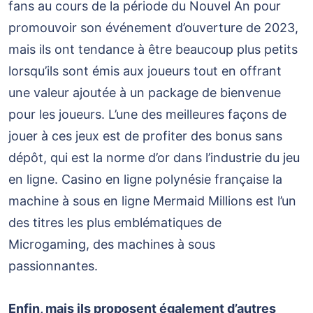
fans au cours de la période du Nouvel An pour
promouvoir son événement d’ouverture de 2023,
mais ils ont tendance à être beaucoup plus petits
lorsqu’ils sont émis aux joueurs tout en offrant
une valeur ajoutée à un package de bienvenue
pour les joueurs. L’une des meilleures façons de
jouer à ces jeux est de profiter des bonus sans
dépôt, qui est la norme d’or dans l’industrie du jeu
en ligne. Casino en ligne polynésie française la
machine à sous en ligne Mermaid Millions est l’un
des titres les plus emblématiques de
Microgaming, des machines à sous
passionnantes.
Enfin, mais ils proposent également d’autres