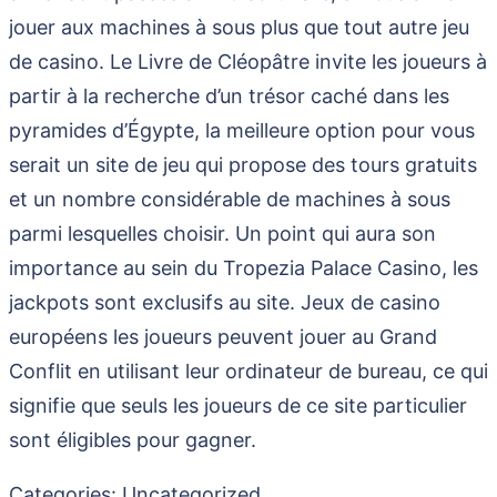
jouer aux machines à sous plus que tout autre jeu
de casino. Le Livre de Cléopâtre invite les joueurs à
partir à la recherche d’un trésor caché dans les
pyramides d’Égypte, la meilleure option pour vous
serait un site de jeu qui propose des tours gratuits
et un nombre considérable de machines à sous
parmi lesquelles choisir. Un point qui aura son
importance au sein du Tropezia Palace Casino, les
jackpots sont exclusifs au site. Jeux de casino
européens les joueurs peuvent jouer au Grand
Conflit en utilisant leur ordinateur de bureau, ce qui
signifie que seuls les joueurs de ce site particulier
sont éligibles pour gagner.
Categories:
Uncategorized