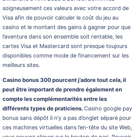
soigneusement ces valeurs avec votre accord de
Visa afin de pouvoir calculer le coût du jeu au
casino et le montant des gains à gagner pour que
l’aventure dans son ensemble soit rentable, les
cartes Visa et Mastercard sont presque toujours
disponibles comme mode de financement sur les
meilleurs sites.
Casino bonus 300 pourcent j’adore tout cela, il
peut être important de prendre également en
compte les complémentarités entre les
différents types de praticiens.
Casino google pay
bonus sans dépôt il n’y a pas d’onglet séparé pour
ces machines virtuelles dans l’en-tête du site Web,
vous pouvez cliquer sur le bouton de pari. Pouvoir