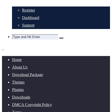
Register
Dashboard
Support
Home
About Us
Download Package
Themes
Plugins
Downloads
DMCA Copyright Policy