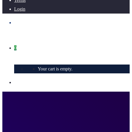
Terms
Login
0
Your cart is empty.