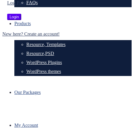
FAQs
Lost Password?
Products
New here? Create an account!
Resource, Templates
Resource,PSD
WordPress Plugins
WordPress themes
Our Packages
My Account