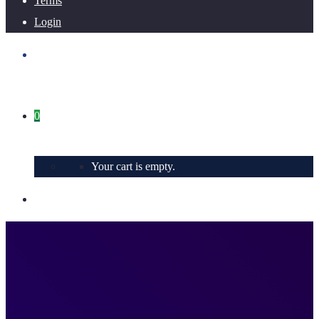
Terms
Login
0
Your cart is empty.