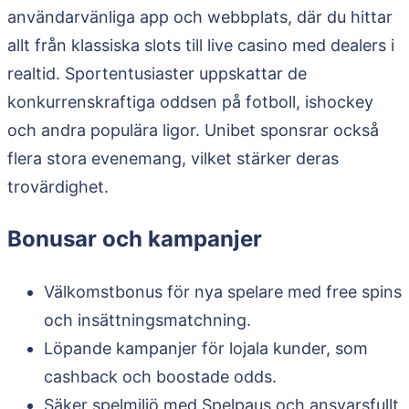
användarvänliga app och webbplats, där du hittar
allt från klassiska slots till live casino med dealers i
realtid. Sportentusiaster uppskattar de
konkurrenskraftiga oddsen på fotboll, ishockey
och andra populära ligor. Unibet sponsrar också
flera stora evenemang, vilket stärker deras
trovärdighet.
Bonusar och kampanjer
Välkomstbonus för nya spelare med free spins
och insättningsmatchning.
Löpande kampanjer för lojala kunder, som
cashback och boostade odds.
Säker spelmiljö med Spelpaus och ansvarsfullt