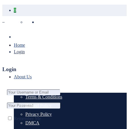
0
Your cart is empty.
Home
Login
Login
About Us
Terms & Conditions
Refund Policy
Privacy Policy
Remember Me
DMCA