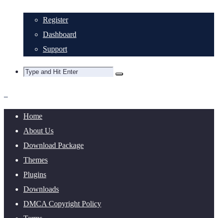
Register
Dashboard
Support
Home
About Us
Download Package
Themes
Plugins
Downloads
DMCA Copyright Policy