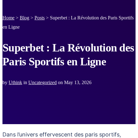
Home
>
Blog
>
Posts
>
Superbet : La Révolution des Paris Sportifs
en Ligne
Superbet : La Révolution des
Paris Sportifs en Ligne
by
Uthink
in
Uncategorized
on
May 13, 2026
Dans l’univers effervescent des paris sportifs,